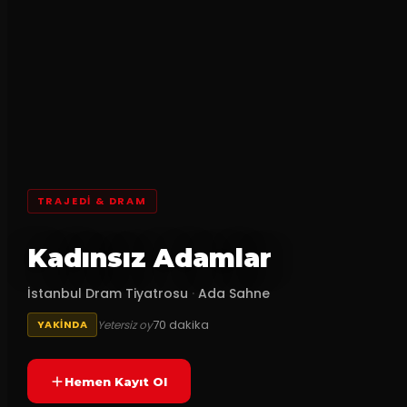
TRAJEDI & DRAM
Kadınsız Adamlar
İstanbul Dram Tiyatrosu
·
Ada Sahne
70
dakika
Yetersiz oy
YAKINDA
Hemen Kayıt Ol