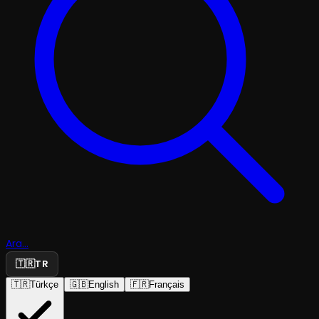
Ara...
🇹🇷
TR
🇹🇷
Türkçe
🇬🇧
English
🇫🇷
Français