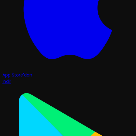
App Store'dan
İndir