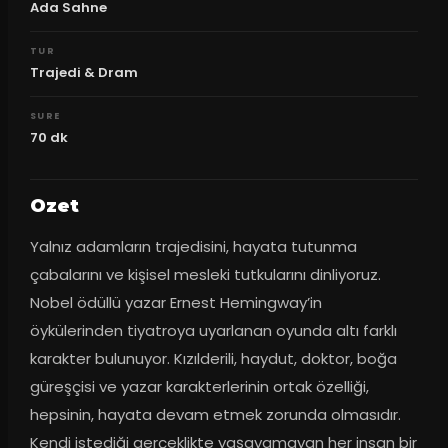
Ada Sahne
TUR
Trajedi & Dram
SURE
70
dk
Ozet
Yalnız adamların trajedisini, hayata tutunma 
çabalarını ve kişisel mesleki tutkularını dinliyoruz. 
Nobel ödüllü yazar Ernest Hemingway’in 
öykülerinden tiyatroya uyarlanan oyunda altı farklı 
karakter bulunuyor. Kızılderili, haydut, doktor, boğa 
güreşçisi ve yazar karakterlerinin ortak özelliği, 
hepsinin, hayata devam etmek zorunda olmasıdır. 
Kendi istediği gerçeklikte yaşayamayan her insan bir 