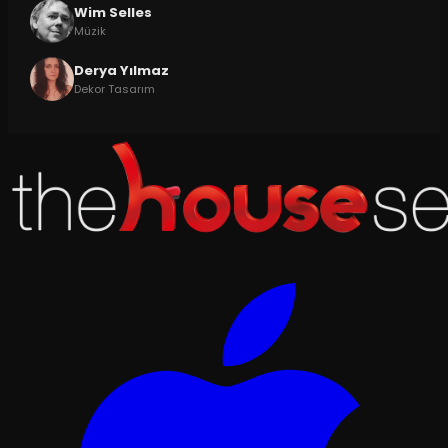
Wim Selles
Müzik
Derya Yılmaz
Dekor Tasarım