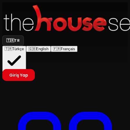
🇹🇷
TR
🇹🇷
Türkçe
🇬🇧
English
🇫🇷
Français
Giriş Yap