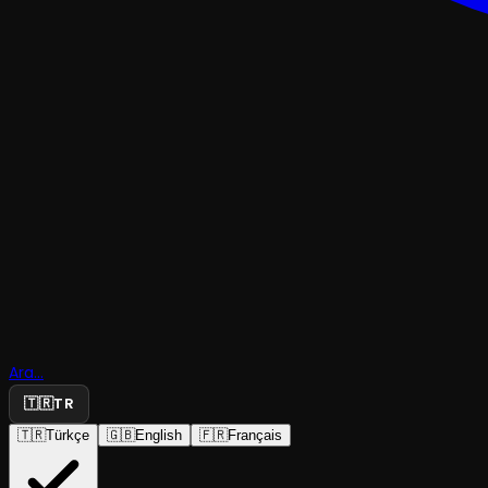
TRAJEDI & DRAM
Kadınlar
Ara...
🇹🇷
TR
Bölümü.IR
🇹🇷
Türkçe
🇬🇧
English
🇫🇷
Français