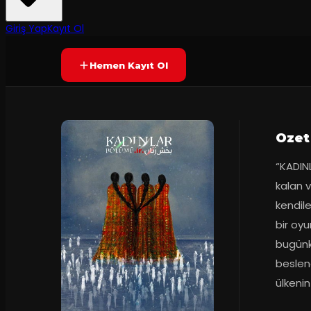
8.3
90
dakika
(
13
oy)
YAKINDA
Giriş Yap
Kayıt Ol
Hemen Kayıt Ol
Ozet
“KADINL
kalan v
kendile
bir oyu
bugünk
beslen
ülkenin 