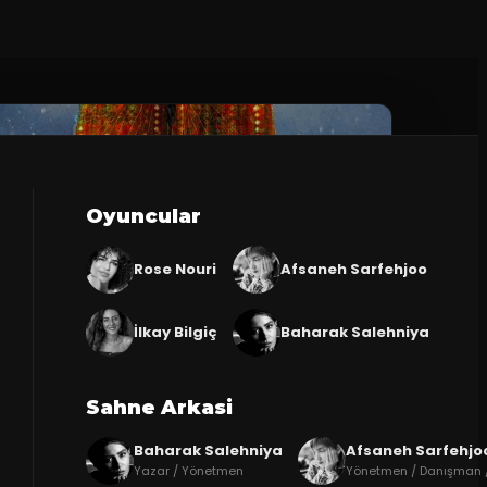
Oyuncular
Rose Nouri
Afsaneh Sarfehjoo
İlkay Bilgiç
Baharak Salehniya
Sahne Arkasi
Baharak Salehniya
Afsaneh Sarfehjo
Yazar / Yönetmen
Yönetmen / Danışman /