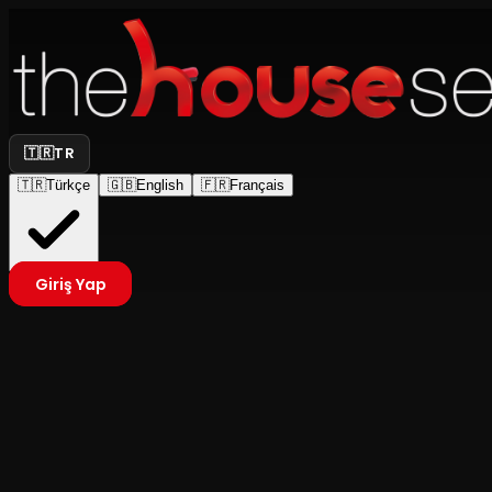
🇹🇷
TR
🇹🇷
Türkçe
🇬🇧
English
🇫🇷
Français
Giriş Yap