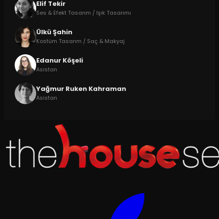
Elif Tekir
Ses & Efekt Tasarım / Işık Tasarımı
Ülkü Şahin
Kostüm Tasarım / Saç & Makyaj
Edanur Köşeli
Asistan
Yağmur Ruken Kahraman
Asistan