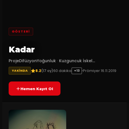
GÖSTERI
Kadar
ProjeDifüzyonYoğunluk
·
Kuzguncuk İskel...
8.2
60
dakika
Prömiyer
16.11.2019
(
17
oy)
YAKINDA
+13
Hemen Kayıt Ol