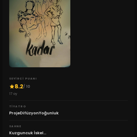
SEYIRCI PUANI
8.2
/ 10
17
oy
TIYATRO
ProjeDifüzyonYoğunluk
SAHNE
Kuzguncuk İskel...