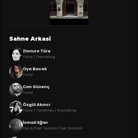
Sahne Arkasi
Zinnure Türe
Yazar / Dramaturg
Oya Bacak
Yazar
Can Güvenç
Yazar
Özgül Akıncı
Yazar / Yönetmen / Dramaturg
İsmail Eğler
Ses & Efekt Tasarım / Işık Tasarımı