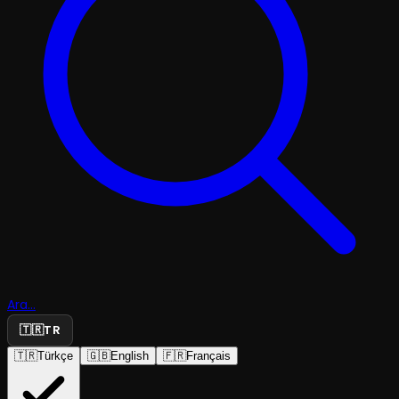
Ara...
🇹🇷
TR
🇹🇷
Türkçe
🇬🇧
English
🇫🇷
Français