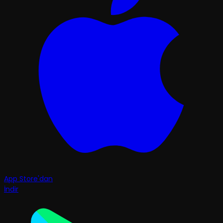
App Store'dan
İndir