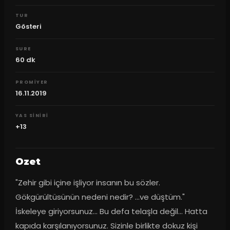
TUR
Gösteri
SURE
60
dk
PROMIYER
16.11.2019
YAS SINIRI
+13
Ozet
"Zehir gibi içine işliyor insanın bu sözler. 
Gökgürültüsünün nedeni nedir? ...ve düştüm." 
İskeleye giriyorsunuz... Bu defa telaşla değil... Hatta 
kapıda karşılanıyorsunuz. Sizinle birlikte dokuz kişi 