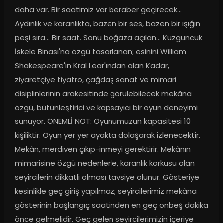
daha var. Bir saatimiz var beraber geçirecek... 
Aydınlık ve karanlıkta, bazen bir ses, bazen bir ışığın 
peşi sıra... Bir saat. Sonu boğaza açılan... Kuzguncuk 
İskele Binası'na özgü tasarlanan; esinini William 
Shakespeare'in Kral Lear'ından alan Kadar, 
ziyaretçiye tiyatro, çağdaş sanat ve mimari 
disiplinlerinin arakesitinde görülebilecek mekâna 
özgü, bütünleştirici ve kapsayıcı bir oyun deneyimi 
sunuyor. ÖNEMLİ NOT: Oyunumuzun kapasitesi 10 
kişiliktir. Oyun yer yer ayakta dolaşarak izlenecektir. 
Mekân, merdiven çıkıp-inmeyi gerektirir. Mekânın 
mimarisine özgü nedenlerle, karanlık korkusu olan 
seyircilerin dikkatli olması tavsiye olunur. Gösteriye 
kesinlikle geç giriş yapılmaz; seyircilerimiz mekâna 
gösterinin başlangıç saatinden en geç onbeş dakika 
önce gelmelidir. Geç gelen seyircilerimizin içeriye 