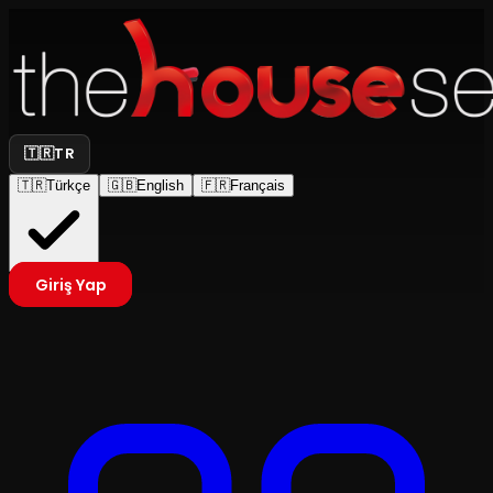
🇹🇷
TR
🇹🇷
Türkçe
🇬🇧
English
🇫🇷
Français
Giriş Yap