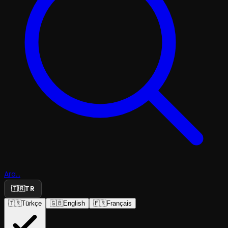
Ara...
🇹🇷
TR
🇹🇷
Türkçe
🇬🇧
English
🇫🇷
Français