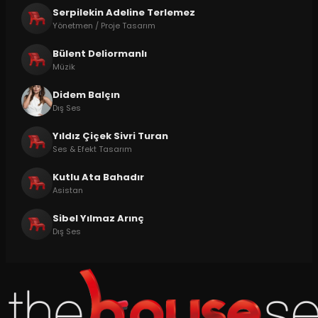
Serpilekin Adeline Terlemez
Yönetmen / Proje Tasarım
Bülent Deliormanlı
Müzik
Didem Balçın
Dış Ses
Yıldız Çiçek Sivri Turan
Ses & Efekt Tasarım
Kutlu Ata Bahadır
Asistan
Sibel Yılmaz Arınç
Dış Ses