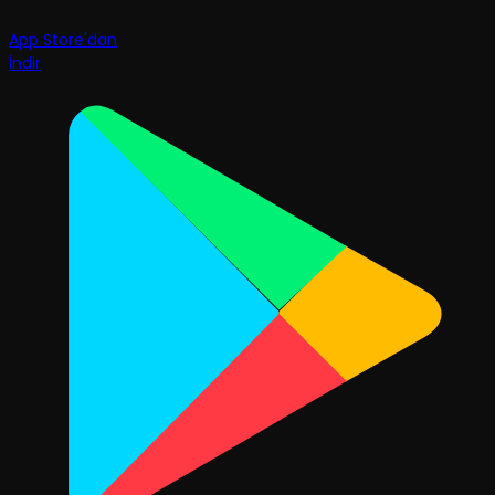
App Store'dan
İndir