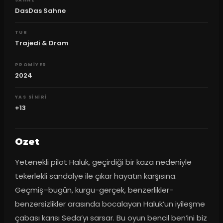
SAHNE
DasDas Sahne
TUR
Trajedi & Dram
PROMIYER
2024
YAS SINIRI
+13
Ozet
Yetenekli pilot Haluk, geçirdiği bir kaza nedeniyle 
tekerlekli sandalye ile çıkar hayatın karşısına. 
Geçmiş–bugün, kurgu-gerçek, benzerlikler-
benzersizlikler arasında bocalayan Haluk’un iyileşme 
çabası karısı Seda’yı sarsar. Bu oyun bencil ben’ini biz 