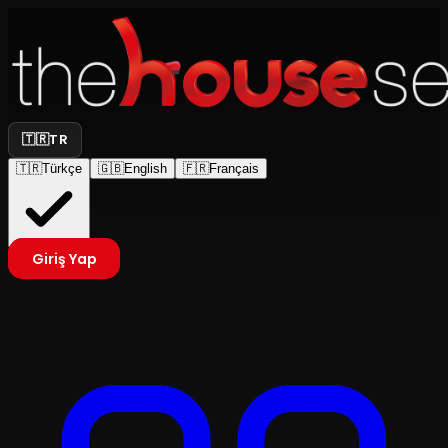
🇹🇷
TR
🇹🇷
Türkçe
🇬🇧
English
🇫🇷
Français
Giriş Yap