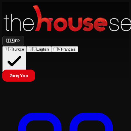
🇹🇷
TR
🇹🇷
Türkçe
🇬🇧
English
🇫🇷
Français
Giriş Yap