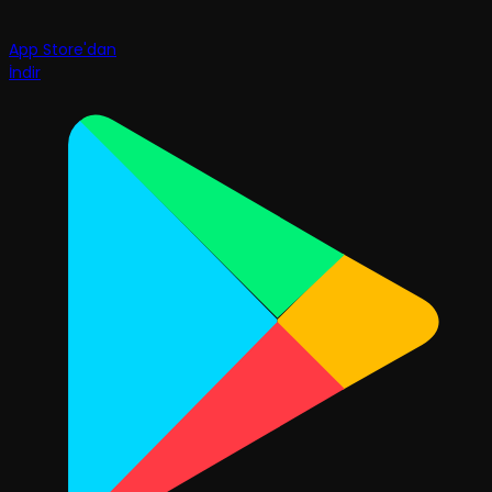
App Store'dan
İndir