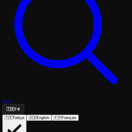
Ara...
🇹🇷
TR
🇹🇷
Türkçe
🇬🇧
English
🇫🇷
Français