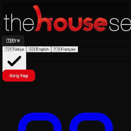
🇹🇷
TR
🇹🇷
Türkçe
🇬🇧
English
🇫🇷
Français
Giriş Yap