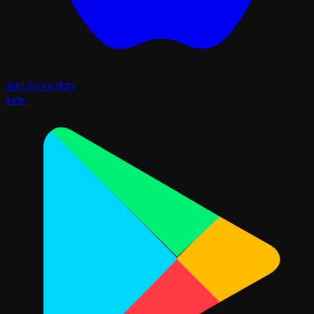
App Store'dan
İndir