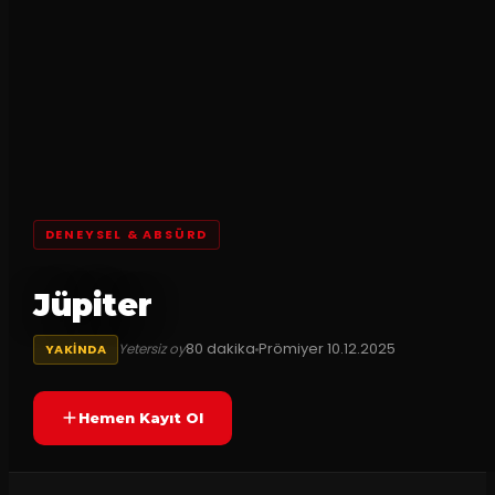
DENEYSEL & ABSÜRD
Jüpiter
80
dakika
Prömiyer
10.12.2025
Yetersiz oy
YAKINDA
Hemen Kayıt Ol