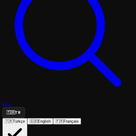
Ara...
🇹🇷
TR
🇹🇷
Türkçe
🇬🇧
English
🇫🇷
Français