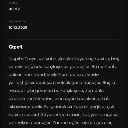
SURE
80
dk
PROMIYER
10.12.2025
Ozet
“Jüpiter”, aynı evi satın almak isteyen üç kadının, boş 
bir evin eşiğinde karşılaşmasıyla başlar. Bu rastlantı, 
onların hem kendileriyle hem de birbirleriyle 
yüzleştiği bir dönüşüm yolculuğuna dönüşür. Başta 
rekabet gibi görünen bu karşılaşma, zamanla 
birbirine tanıklık eden, alan açan kadınların ortak 
hikâyesine evrilir. Ev, giderek bir kadının değil, birçok 
kadının sesini, hikâyesini ve mirasını taşıyan simgesel 
bir mekâna dönüşür. Zaman eğilir, mekân çözülür; 