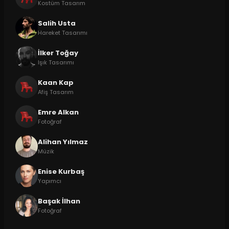
Kostüm Tasarım
Salih Usta
Hareket Tasarımı
İlker Toğay
Işık Tasarımı
Kaan Kap
Afiş Tasarım
Emre Alkan
Fotoğraf
Alihan Yılmaz
Müzik
Enise Kurbaş
Yapımcı
Başak İlhan
Fotoğraf