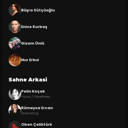
Büşra Sütçüoğlu
Enise Kurbaş
Gizem Ünlü
Nur Erkul
Sahne Arkasi
Pelin Koçak
Yazar / Yönetmen
Rümeysa Ercan
Dramaturg
Oben Çeliktürk