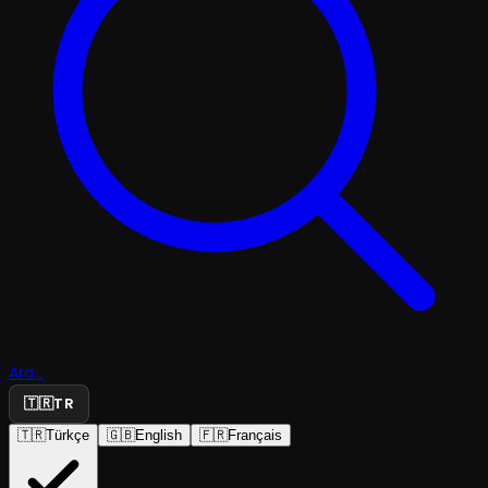
Ara...
🇹🇷
TR
🇹🇷
Türkçe
🇬🇧
English
🇫🇷
Français