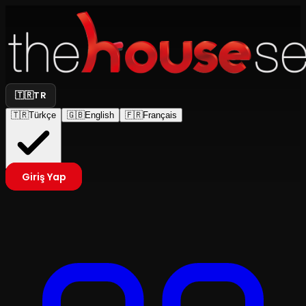
🇹🇷
TR
🇹🇷
Türkçe
🇬🇧
English
🇫🇷
Français
Giriş Yap