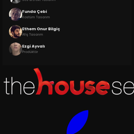
Funda Çebi
Kostüm Tasarım
Ethem Onur Bilgiç
Afiş Tasarım
Ezgi Ayvalı
Prodüktör