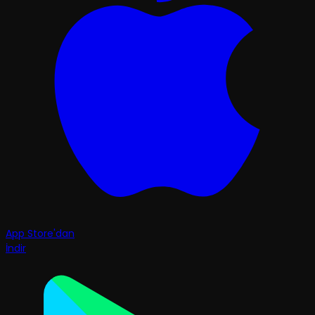
App Store'dan
İndir