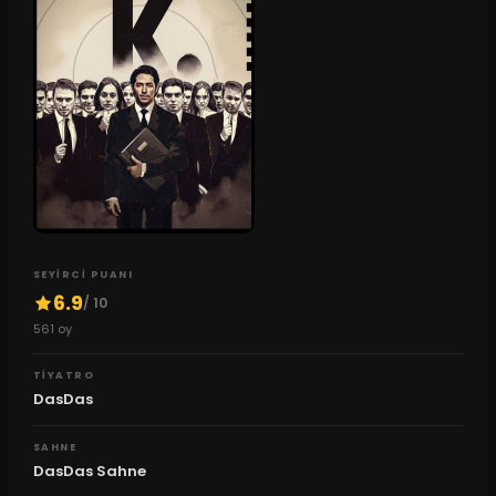
SEYIRCI PUANI
6.9
/ 10
561
oy
TIYATRO
DasDas
SAHNE
DasDas Sahne