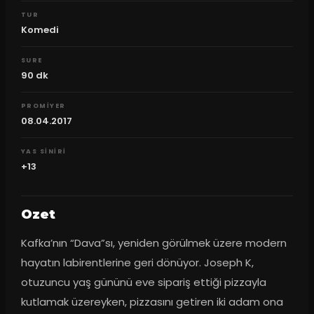
TUR
Komedi
SURE
90
dk
PROMIYER
08.04.2017
YAS SINIRI
+13
Ozet
Kafka’nın “Dava”sı, yeniden görülmek üzere modern 
hayatın labirentlerine geri dönüyor. Joseph K, 
otuzuncu yaş gününü eve sipariş ettiği pizzayla 
kutlamak üzereyken, pizzasını getiren iki adam ona 