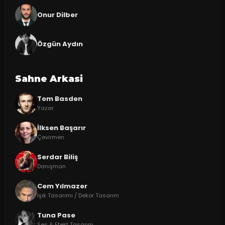
Onur Dilber
Özgün Aydın
Sahne Arkasi
Tom Basden
Yazar
İlksen Başarır
Çevirmen
Serdar Biliş
Danışman
Cem Yılmazer
Işık Tasarımı / Dekor Tasarım
Tuna Pase
Ses & Efekt Tasarım