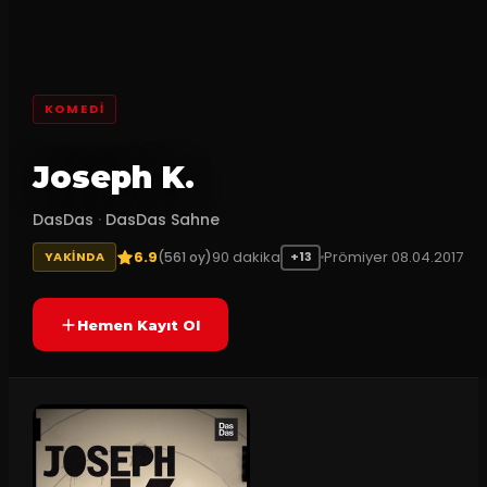
KOMEDI
Joseph K.
DasDas
·
DasDas Sahne
6.9
90
dakika
Prömiyer
08.04.2017
(
561
oy)
YAKINDA
+13
Hemen Kayıt Ol