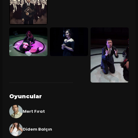
Oyuncular
Mert Fırat
Didem Balçın