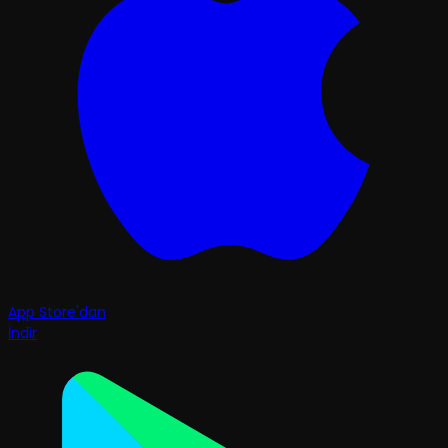
App Store'dan
İndir