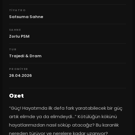
TIYATRO
Satsuma Sahne
SAHNE
Zorlu PSM
TUR
Trajedi & Dram
PROMIYER
26.04.2026
Ozet
“Güç! Hayatımda ilk defa fark yaratabilecek bir güç 
artık elimde ya da elimdeydi…” Kötülüğün kökünü 
hayatlarımızdan nasıl söküp atacağız? Bu karanlık 
nereden türüyor ve nerelere kadar uzanıyor? 