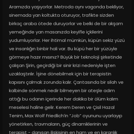
Aramızda yaşıyorlar. Metroda aynı vagonda bekliyor, 
sinemada yan koltukta oturuyor, trafikte sizden 
birkaç araba ötede duruyorlar ve belki de bir akşam 
yemeğinde yan masanızda keyifle içkilerini 
yudumluyorlar. Her ihtimal mümkün, küpün sekiz yüzü 
ve insanlığın binbir hali var. Bu küpü her bir yüzüyle 
görmeye hazır mısınız? Büyük bir teknoloji şirketinde 
çalışan Şirin, geçirdiği bir sinir krizi nedeniyle işten 
uzaklaştırılır. İşine dönebilmek için bir terapistin 
kapısını çalmak zorunda kalır. Çantasında bir silah ve 
kalbinde sönmek nedir bilmeyen bir ateşle adım 
attığı bu odanın içerinde her dakika bir ölüm kalım 
meselesi haline gelir. Kerem Deren ve Çisil Hazal 
Tenim, Max Wolf Friedlich’in “Job” oyununu uyarlayıp 
yönetirken, travmaların, güç dinamiklerinin ve 
terapist - danışan ilişkisinin en ham ve en karanlık 