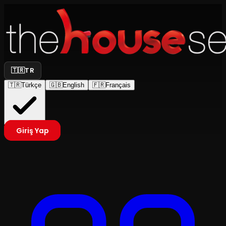
🇹🇷
TR
🇹🇷
Türkçe
🇬🇧
English
🇫🇷
Français
Giriş Yap