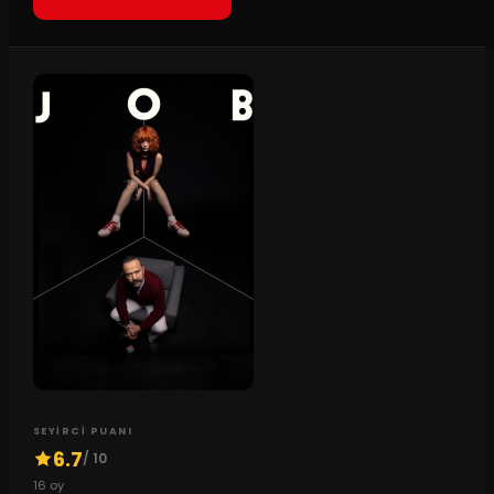
SEYIRCI PUANI
6.7
/ 10
16
oy