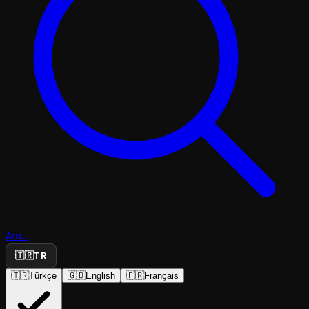
Ara...
🇹🇷
TR
🇹🇷
Türkçe
🇬🇧
English
🇫🇷
Français