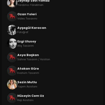
Zeynep Sevi Yılmaz
Yardımcı Yönetmen
Ozan Yoleri
Video Tasarımı
Ayşegül Karacan
Fotoğraf
Ezgi Ulusoy
Afiş Tasarım
Asya Başkan
Sahne Tasarım / Asistan
Atakan Güre
Kostüm Tasarım
Sezin Mutlu
Yapım Asistanı
Hüseyin Cem Uz
Reji Asistanı