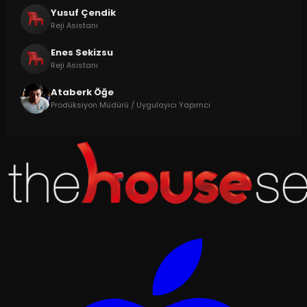
Yusuf Çendik
Reji Asistanı
Enes Sekizsu
Reji Asistanı
Ataberk Öğe
Prodüksiyon Müdürü / Uygulayıcı Yapımcı