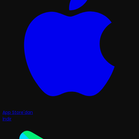
App Store'dan
İndir