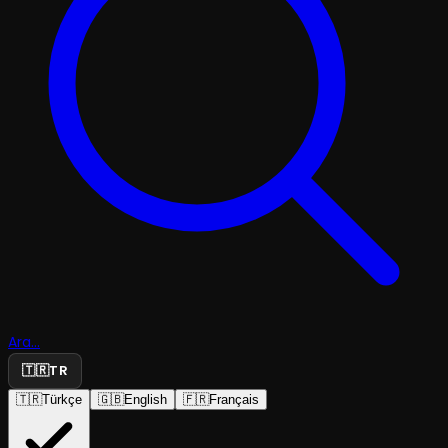
Ara...
🇹🇷
TR
🇹🇷
Türkçe
🇬🇧
English
🇫🇷
Français