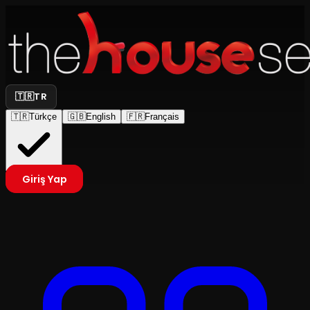
🇹🇷
TR
🇹🇷
Türkçe
🇬🇧
English
🇫🇷
Français
Giriş Yap