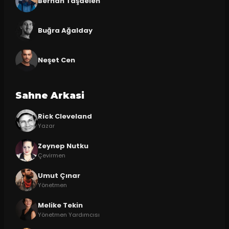
Berhan Taşdelen
Buğra Ağalday
Neşet Cen
Sahne Arkasi
Rick Cleveland
Yazar
Zeynep Nutku
Çevirmen
Umut Çınar
Yönetmen
Melike Tekin
Yönetmen Yardımcısı