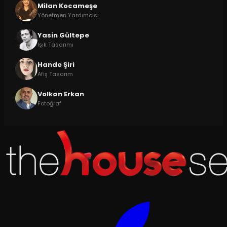
Milan Kocameşe
Yönetmen Yardımcısı
Yasin Gültepe
Işık Tasarımı
Hande Şiri
Afiş Tasarım
Volkan Erkan
Fotoğraf