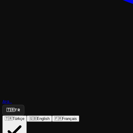
RESİTAL
Jean Ferra
Ara...
🇹🇷
TR
Flüt Resita
🇹🇷
Türkçe
🇬🇧
English
🇫🇷
Français