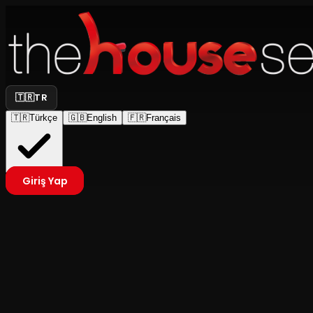
🇹🇷
TR
🇹🇷
Türkçe
🇬🇧
English
🇫🇷
Français
Giriş Yap