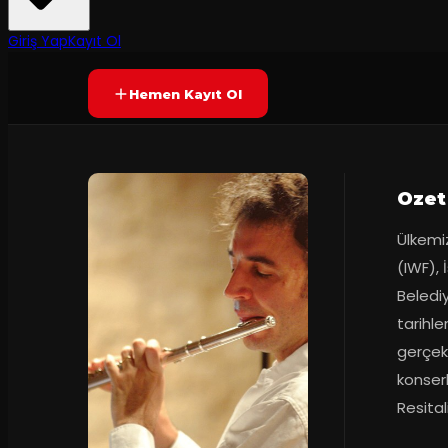
Yetersiz oy
YAKINDA
Giriş Yap
Kayıt Ol
Hemen Kayıt Ol
Ozet
Ülkemi
(IWF), 
Belediy
tarihl
gerçek
konserl
Resital