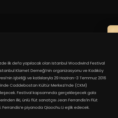
zde ilk defa yapılacak olan Istanbul Woodwind Festival 
İstanbul Klarnet Derneği’nin organizasyonu ve Kadıköy 
esi’nin işbirliği ve katkılarıyla 29 Haziran-3 Temmuz 2016 
erinde Caddebostan Kültür Merkezi’nde (CKM) 
leşecek. Festival kapsamında gerçekleşecek gala 
erinden ilki, ünlü flüt sanatçısı Jean Ferrandis’in Flüt 
i. Ferrandis’e piyanoda Qiaochu Li eşlik edecek.