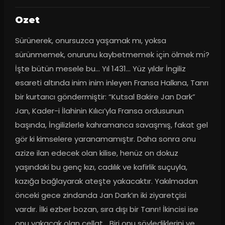
Ozet
Sürünerek, onursuzca yaşamak mı, yoksa 
sürünmemek, onurunu kaybetmemek ı̇çı̇n ölmek mı̇? 
İşte bütün mesele bu… Yıl 1431… Yüz yıldır İngiliz 
esareti altında inim inim inleyen Fransa Halkına, Tanrı 
bir kurtarıcı göndermiştir: “Kutsal Bakire Jan Dark” 
Jan, Kader-i İlahinin Kılıcı’yla Fransa ordusunun 
başında, İngilizlerle kahramanca savaşmış, fakat gel 
gör ki kimselere yaranamamıştır. Daha sonra onu 
azize ilan edecek olan kilise, henüz on dokuz 
yaşındaki bu genç kızı, cadılık ve kafirlik suçuyla, 
kazığa bağlayarak ateşte yakacaktır. Yakılmadan 
önceki gece zindanda Jan Dark’ın iki ziyaretçisi 
vardır. İlki ezber bozan, sıra dışı bir Tanrı! İkincisi ise 
onu yakacak olan cellat… Biri onu söylediklerini ve 