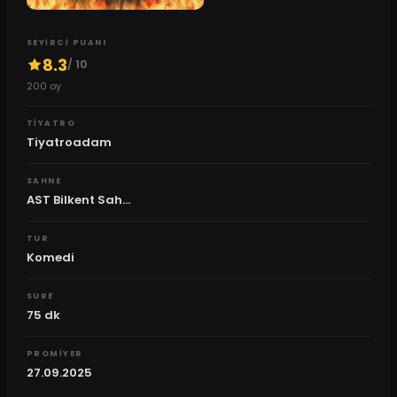
SEYIRCI PUANI
8.3
/ 10
200
oy
TIYATRO
Tiyatroadam
SAHNE
AST Bilkent Sah...
TUR
Komedi
SURE
75
dk
PROMIYER
27.09.2025