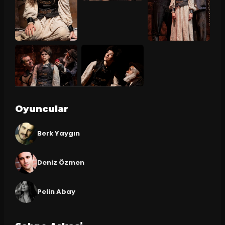
Oyuncular
Berk Yaygın
Deniz Özmen
Pelin Abay