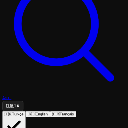
Ara...
🇹🇷
TR
🇹🇷
Türkçe
🇬🇧
English
🇫🇷
Français