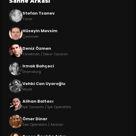
Sahne Arkasi
Stefan Tsanev
Yazar
Hüseyin Mevsim
Çevirmen
Deniz Özmen
Yönetmen / Dekor Tasarım
Irmak Bahçeci
Dramaturg
Vehbi Can Uyaroğlu
Müzik
Alihan Baltacı
Işık Tasarımı / Işık Operatörü
Ömer Dinar
Ses Operatörü / Asistan