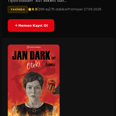
Tiyatroadam
·
AST Bilkent Sah...
8.3
75
dakika
Prömiyer
27.09.2025
(
200
oy)
YAKINDA
Hemen Kayıt Ol