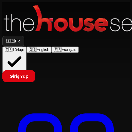
🇹🇷
TR
🇹🇷
Türkçe
🇬🇧
English
🇫🇷
Français
Giriş Yap