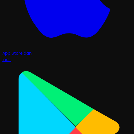
App Store'dan
İndir