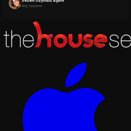
Sezen Özyıldız Aşkın
Afiş Tasarım