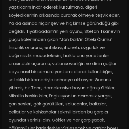
yaptıklarını inkâr ederek kurtulmaya, diğeri 
söylediklerinin arkasında durarak ölmeye teşvik eder. 
Ya da aslında hiçbir şey ve hiç kimse göründüğü gibi 
değildir. Tiyatroadam’ın yeni oyunu, Stefan Tsanev’in 
güçlü kaleminden çıkan “Jan Dark’ın Öteki Ölümü” 
İnsanlık onurunu, entrikayı, ihaneti, özgürlük ve 
bağımsızlık mücadelesini, halkla onu yönetenler 
arasındaki uçurumu, vatanseverliğin ve dinin çağlar 
boyu nasıl bir sömürü yöntemi olarak kullanıldığını, 
ustalıklı bir komediyle sahneye aktarıyor. Gücünü 
yitirmiş bir Tanrı, demokrasiye boyun eğmiş Gökler, 
Mikail’in keskin kılıcı, Engizisyon’un acımasız yargısı, 
çan sesleri, gök gürültüleri, solucanlar, baltalar, 
cellatlar ve kahkahalar tekmili birden bu çarpıcı 
oyunda! Yerinizi alın, Gökler ve Yer çarpışacak, 
bölünmüşler kaderleriyle yüzleşecek ve çağlar boyu 