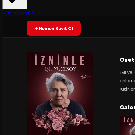
7.5
Prömiyer
22.04.2024
(
32
oy)
YAKINDA
Giriş Yap
Kayıt Ol
Hemen Kayıt Ol
Ozet
Evli ve 
anlamas
rutinle
Galer