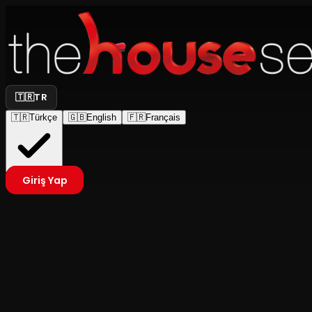
🇹🇷
TR
🇹🇷
Türkçe
🇬🇧
English
🇫🇷
Français
Giriş Yap