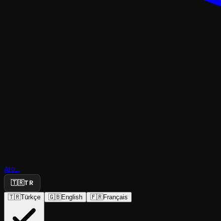
TİYATRO
Ara...
İzninle
🇹🇷
TR
🇹🇷
Türkçe
🇬🇧
English
🇫🇷
Français
Vigor Kültür Sanat
·
BAOB Sahne