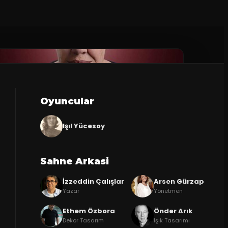
Oyuncular
Işıl Yücesoy
Sahne Arkasi
İzzeddin Çalışlar
Arsen Gürzap
Yazar
Yönetmen
Ethem Özbora
Önder Arık
Dekor Tasarım
Işık Tasarımı