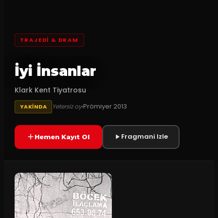
TRAJEDI & DRAM
İyi İnsanlar
Klark Kent Tiyatrosu
Prömiyer
2013
Yetersiz oy
YAKINDA
Fragmani Izle
Hemen Kayıt Ol