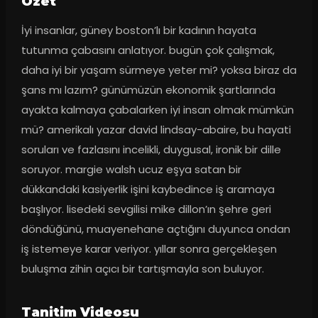
Ozet
İyi insanlar, güney boston’lı bir kadının hayata 
tutunma çabasını anlatıyor. bugün çok çalışmak, 
daha iyi bir yaşam sürmeye yeter mi? yoksa biraz da 
şans mı lazım? günümüzün ekonomik şartlarında 
ayakta kalmaya çabalarken iyi insan olmak mümkün 
mü? amerikalı yazar david lindsay-abaire, bu hayati 
soruları ve fazlasını incelikli, duygusal, ironik bir dille 
soruyor. margie walsh ucuz eşya satan bir 
dükkandaki kasiyerlik işini kaybedince iş aramaya 
başlıyor. lisedeki sevgilisi mike dillon’ın şehre geri 
döndüğünü, muayenehane açtığını duyunca ondan 
iş istemeye karar veriyor. yıllar sonra gerçekleşen 
buluşma zihin açıcı bir tartışmayla son buluyor.
Tanitim Videosu