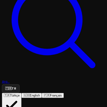
Ara...
🇹🇷
TR
🇹🇷
Türkçe
🇬🇧
English
🇫🇷
Français