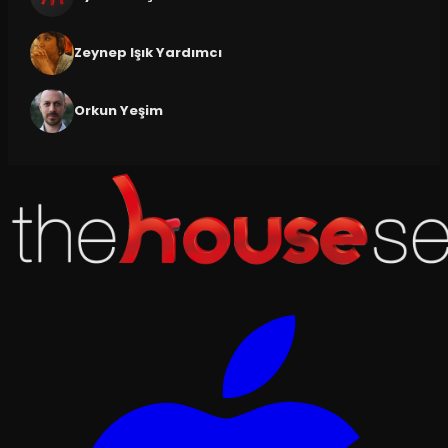
Zeynep Işık Yardımcı
Orkun Yeşim