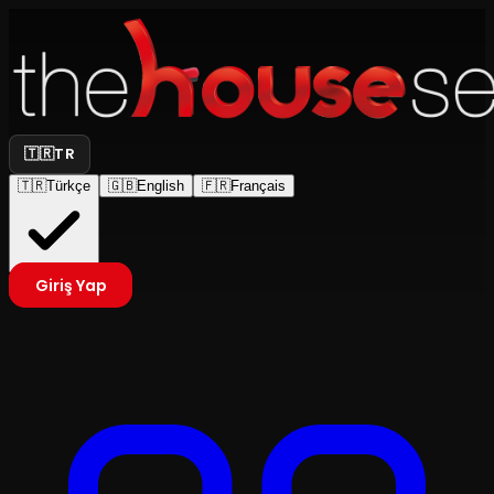
🇹🇷
TR
🇹🇷
Türkçe
🇬🇧
English
🇫🇷
Français
Giriş Yap