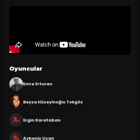
Oyuncular
Emre Erturan
Beyza Hüseyinoğlu Tokgöz
Ergin Karataban
Aybeniz Uçan