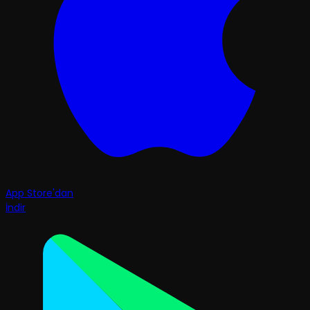
App Store'dan
İndir