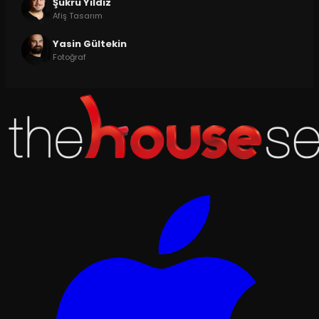
Şükrü Yıldız
Afiş Tasarım
Yasin Gültekin
Fotoğraf