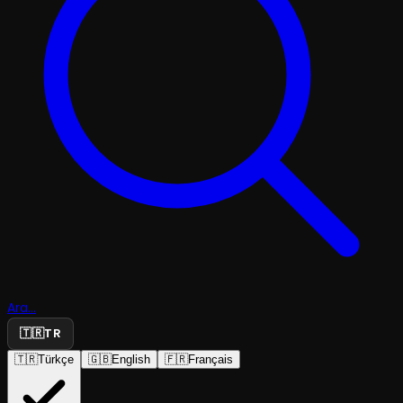
Ara...
🇹🇷
TR
🇹🇷
Türkçe
🇬🇧
English
🇫🇷
Français