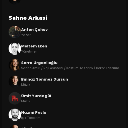
Sahne Arkasi
Anton Çehov
Yazar
Meltem Eken
Yönetmen
Serra Urganlıoğlu
Sahne Amiri / Reji Asistanı / Kostüm Tasarım / Dekor Tasarım
Binnaz Sönmez Dursun
Müzik
Ümit Yurdagül
Müzik
Nazmi Poslu
Işık Tasarımı