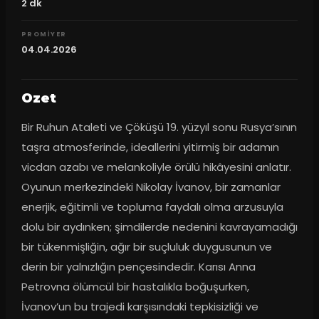
2
dk
PROMIYER
04.04.2026
Ozet
Bir Ruhun Ataleti ve Çöküşü 19. yüzyıl sonu Rusya’sının 
taşra atmosferinde, ideallerini yitirmiş bir adamın 
vicdan azabı ve melankoliyle örülü hikâyesini anlatır. 
Oyunun merkezindeki Nikolay İvanov, bir zamanlar 
enerjik, eğitimli ve topluma faydalı olma arzusuyla 
dolu bir aydınken; şimdilerde nedenini kavrayamadığı 
bir tükenmişliğin, ağır bir suçluluk duygusunun ve 
derin bir yalnızlığın pençesindedir. Karısı Anna 
Petrovna ölümcül bir hastalıkla boğuşurken, 
İvanov’un bu trajedi karşısındaki tepkisizliği ve 