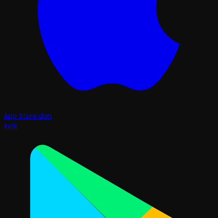
App Store'dan
İndir