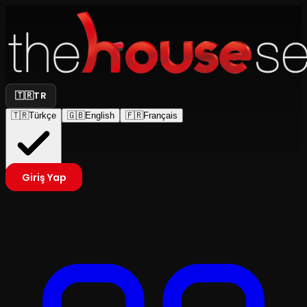
🇹🇷
TR
🇹🇷
Türkçe
🇬🇧
English
🇫🇷
Français
Giriş Yap