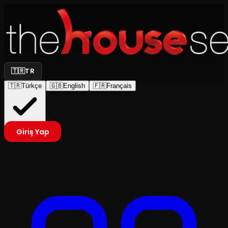
🇹🇷
TR
🇹🇷
Türkçe
🇬🇧
English
🇫🇷
Français
Giriş Yap