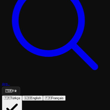
Ara...
🇹🇷
TR
🇹🇷
Türkçe
🇬🇧
English
🇫🇷
Français