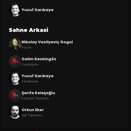
Yusuf Sarıkaya
Sahne Arkasi
Nikolay Vasilyeviç Gogol
Yazar
Salim Keskingöz
Uyarlayan
Yusuf Sarıkaya
Yönetmen
Şerife Keleşoğlu
Kostüm Tasarım
Orkun Eker
Işık Tasarımı