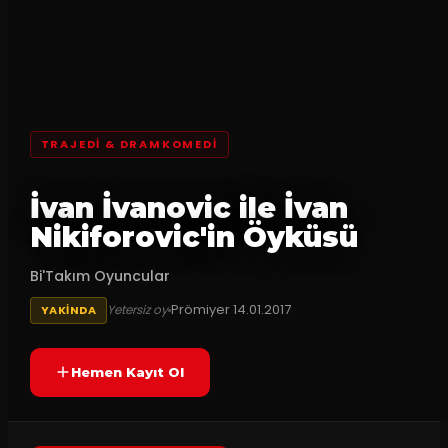
TRAJEDI & DRAMKOMEDI
İvan İvanovic ile İvan
Nikiforovic'in Öyküsü
Bi'Takım Oyuncular
Prömiyer
14.01.2017
Yetersiz oy
YAKINDA
Hemen Kayıt Ol