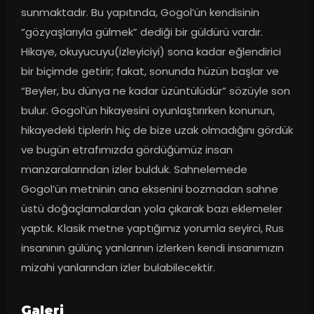
sunmaktadır. Bu yapıtında, Gogol’ün kendisinin 
“gözyaşlarıyla gülmek” dediği bir güldürü vardır. 
Hikaye, okuyucuyu(izleyiciyi) sona kadar eğlendirici 
bir biçimde getirir; fakat, sonunda hüzün başlar ve 
“Beyler, bu dünya ne kadar üzüntülüdür” sözüyle son 
bulur. Gogol’ün hikayesini oyunlaştırırken konunun, 
hikayedeki tiplerin hiç de bize uzak olmadığını gördük 
ve bugün etrafımızda gördüğümüz insan 
manzaralarından izler bulduk. Sahnelemede 
Gogol’ün metninin ana eksenini bozmadan sahne 
üstü doğaçlamalardan yola çıkarak bazı eklemeler 
yaptık. Klasik metne yaptığımız yorumla seyirci, Rus 
insanının gülünç yanlarının izlerken kendi insanımızın 
mizahi yanlarından izler bulabilecektir.
Galeri