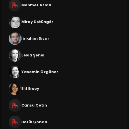
Mehmet Aslan
Miray Üstüngör
İbrahim Sıvar
Leyla Şenel
Yasemin Özgüner
Elif Ersoy
Cansu Çetin
Betül Çoban