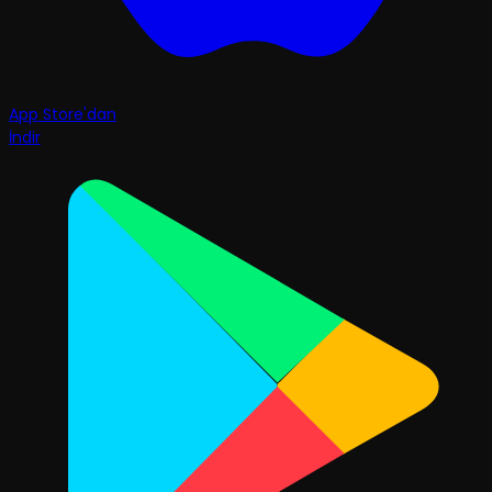
App Store'dan
İndir