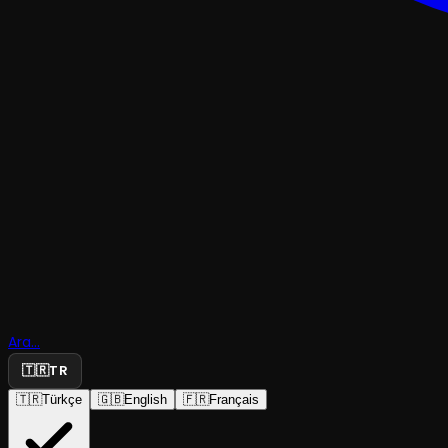
KOMEDI
Ara...
İte Kaka
🇹🇷
TR
🇹🇷
Türkçe
🇬🇧
English
🇫🇷
Français
Finitolar Tiyatrosu
·
Kulis Sanat Tiy...