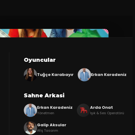
Oyuncular
Tuğçe Karabayır
Erkan Karadeniz
Sahne Arkasi
Erkan Karadeniz
Arda Onat
Yönetmen
Işık & Ses Operatörü
Galip Aksular
Afiş Tasarım