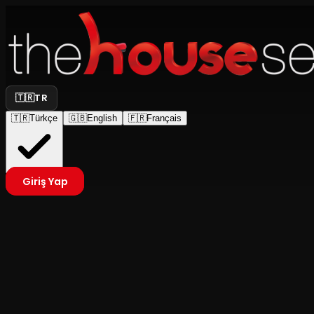
🇹🇷
TR
🇹🇷
Türkçe
🇬🇧
English
🇫🇷
Français
Giriş Yap