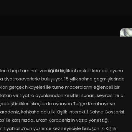
lerin hep tam not verdiği iki kişilik interaktif komedi oyunu 
a tiyatroseverlerle buluşuyor. 15 yıllık sahne geçmişlerinde 
ları gerçek hikayeleri ile turne maceralarını eğlenceli bir 
nlatan ve tiyatro oyunlarından kesitler sunan, seyircisi ile o 
çekleştirdikleri skeçlerde oynayan Tuğçe Karabayır ve 
aradeniz, kahkaha dolu İki Kişilik İnteraktif Sahne Gösterisi 
ka' ile karşınızda.. Erkan Karadeniz’in yazıp yönettiği, 
ar Tiyatrosu’nun yüzlerce kez seyirciyle buluşan İki Kişilik 