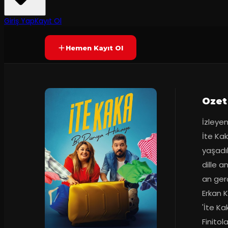
2
dakika
Yetersiz oy
YAKINDA
+15
Giriş Yap
Kayıt Ol
Hemen Kayıt Ol
Ozet
İzleyen
İte Kak
yaşadık
dille a
an ger
Erkan K
'İte Ka
Finitol