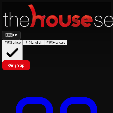
🇹🇷
TR
🇹🇷
Türkçe
🇬🇧
English
🇫🇷
Français
Giriş Yap