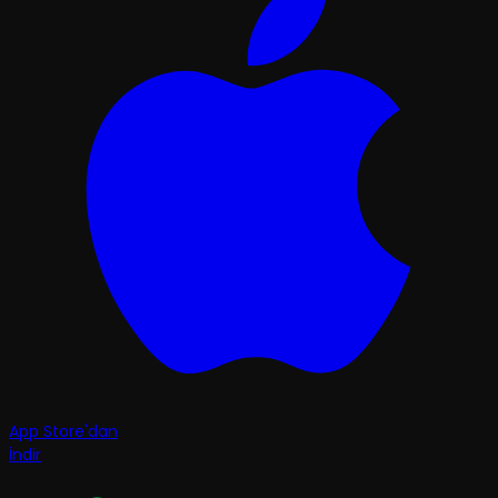
App Store'dan
İndir