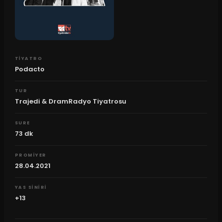
TIYATRO
Podacto
TUR
Trajedi & DramRadyo Tiyatrosu
SURE
73
dk
PROMIYER
28.04.2021
YAS SINIRI
+13