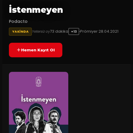
İstenmeyen
Podacto
73
dakika
Prömiyer
28.04.2021
Yetersiz oy
YAKINDA
+13
Hemen Kayıt Ol