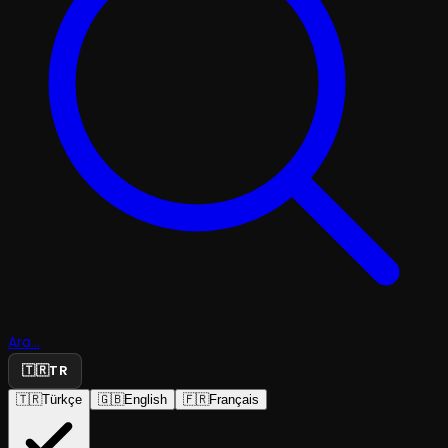
Ara...
🇹🇷
TR
🇹🇷
Türkçe
🇬🇧
English
🇫🇷
Français