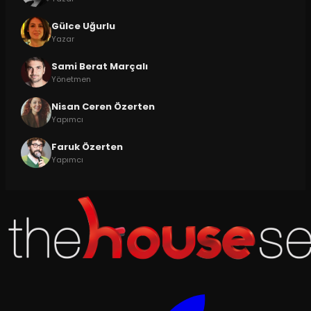
Gülce Uğurlu
Yazar
Sami Berat Marçalı
Yönetmen
Nisan Ceren Özerten
Yapımcı
Faruk Özerten
Yapımcı