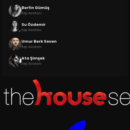
Berfin Gümüş
Reji Asistanı
Su Özdemir
Reji Asistanı
Umur Berk Seven
Reji Asistanı
Ata Şimşek
Reji Asistanı