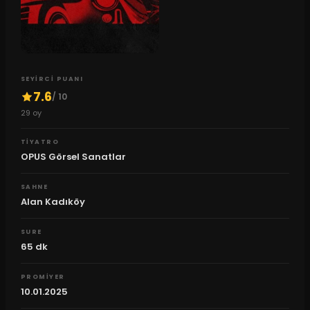
SEYIRCI PUANI
7.6
/ 10
29
oy
TIYATRO
OPUS Görsel Sanatlar
SAHNE
Alan Kadıköy
SURE
65
dk
PROMIYER
10.01.2025