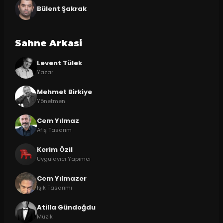
Bülent Şakrak
Sahne Arkasi
Levent Tülek
Yazar
Mehmet Birkiye
Yönetmen
Cem Yılmaz
Afiş Tasarım
Kerim Özil
Uygulayıcı Yapımcı
Cem Yılmazer
Işık Tasarımı
Atilla Gündoğdu
Müzik