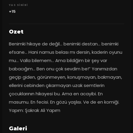
YAS SINIRI
+15
Ozet
Benimki hikaye de değil… benimki destan… benimki 
efsane… Hani namus belası mı dersin, kaderin oyunu 
mu… Valla bilemem… Ama bildiğim bir şey var 
babacığım… Ben onu çok sevdim be!” Yanımızdan 
geçip giden, görünmeyen, konuşmayan, bakmayan, 
ellerini cebinden çıkarmayan uzak semtlerin 
çocuklarının hikayesi bu. Ama en acayibi. En 
masumu. En fecisi. En gözü yaşlısı. Ve de en komiği. 
Yapım: Şakrak Ali Yapım
Galeri