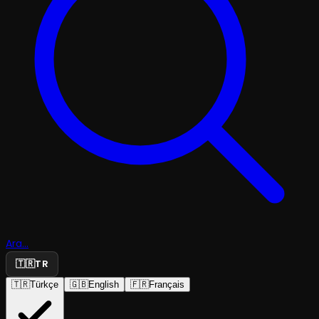
Ara...
🇹🇷
TR
🇹🇷
Türkçe
🇬🇧
English
🇫🇷
Français