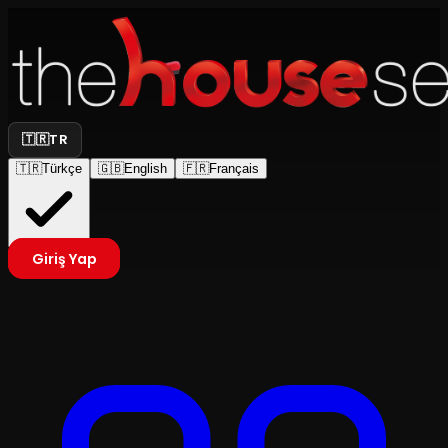
🇹🇷
TR
🇹🇷
Türkçe
🇬🇧
English
🇫🇷
Français
Giriş Yap