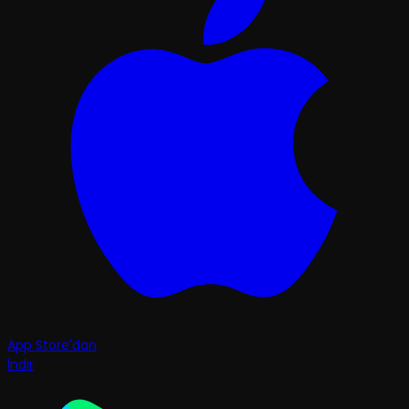
App Store'dan
İndir