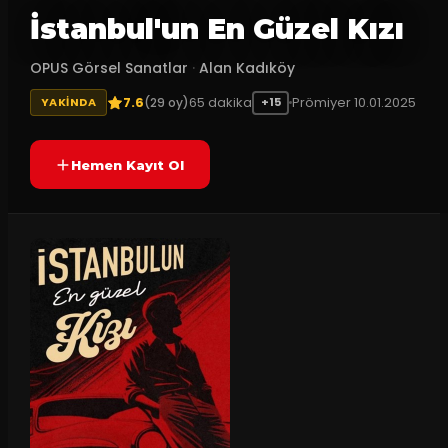
İstanbul'un En Güzel Kızı
OPUS Görsel Sanatlar
·
Alan Kadıköy
7.6
65
dakika
Prömiyer
10.01.2025
(
29
oy)
YAKINDA
+15
Hemen Kayıt Ol