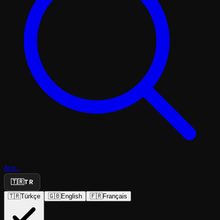
Ara...
🇹🇷
TR
🇹🇷
Türkçe
🇬🇧
English
🇫🇷
Français