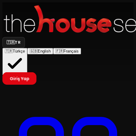
🇹🇷
TR
🇹🇷
Türkçe
🇬🇧
English
🇫🇷
Français
Giriş Yap