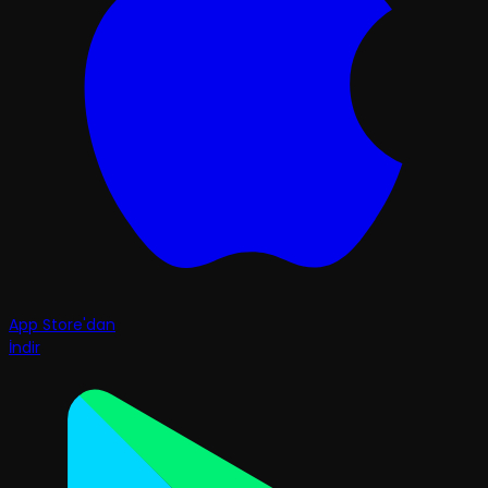
App Store'dan
İndir