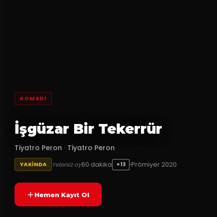
KOMEDI
İşgüzar Bir Tekerrür
Tiyatro Peron
·
Tiyatro Peron
60
dakika
Prömiyer
2020
Yetersiz oy
YAKINDA
+13
Hemen Kayıt Ol