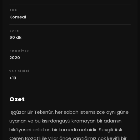
TUR
Komedi
SURE
60
dk
PROMIYER
2020
YAS SINIRI
+13
Ozet
İşgüzar Bir Tekerrür, her sabah istemsizce aynı güne 
uyanan ve bu kısırdöngüyü kıramayan bir adamın 
hikâyesini anlatan bir komedi metnidir. Sevgili Aslı 
Ceren Bozatlı ile yıllar önce yaptığımız çok keyifli bir 