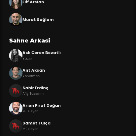
Elif Arslan
Murat Sağlam
Sahne Arkasi
Aslı Ceren Bozatlı
Yazar
Ant Aksan
Yönetmen
Sahir Erdinç
Afiş Tasarım
Arion Fırat Doğan
Müzisyen
Samet Tulça
Müzisyen