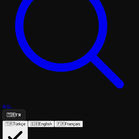
Ara...
🇹🇷
TR
🇹🇷
Türkçe
🇬🇧
English
🇫🇷
Français