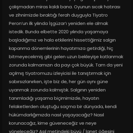
çalışmadan miras kaldı bana. Oyunun sıcak hatırası 
ve zihnimizde bıraktığı ferah duyguyla Tiyatro 
Peron’un ilk yılında İşgüzar’ı yeniden ele almak 
istedik. Bunda elbette 2020 yılında yaşamaya 
başladığımız ve hala etkilerini hissettiğimiz salgın 
kapanma dönemlerinin hayatımıza getirdiği, hiç 
bitmeyecekmiş gibi gelen uzun bekleyişe katlanmak 
zorunda kalmamızın da payı çok büyük. Tam da yeni 
açılmış tiyatromuzu izleyicisi ile tanıştırmak için 
sabırsızlanırken, işte biz de, her gün aynı güne 
uyanmak zorunda kalmıştık. Salgının yeniden 
tanımladığı yaşama biçimimizde, hayatın 
felaketlerden oluştuğu saçma bir dünyada, kendi 
hükümdarlığımızda nasıl yaşayacağız? Nasıl 
korunacağız, kime güveneceğiz ve neye 
yöneleceğiz? Asıl metindeki büyü / lanet öğesini 