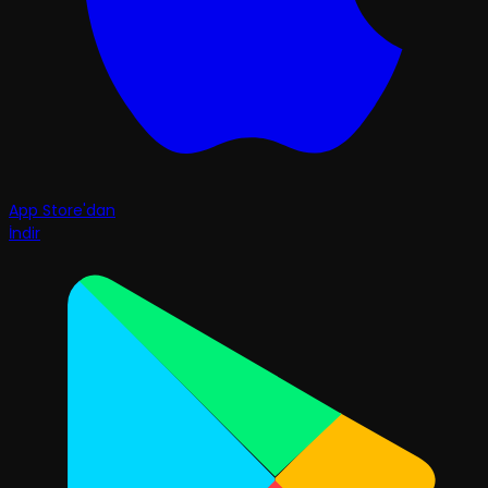
App Store'dan
İndir