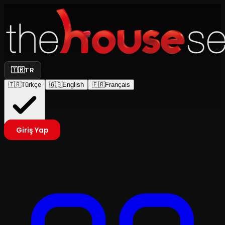
🇹🇷
TR
🇹🇷
Türkçe
🇬🇧
English
🇫🇷
Français
Giriş Yap