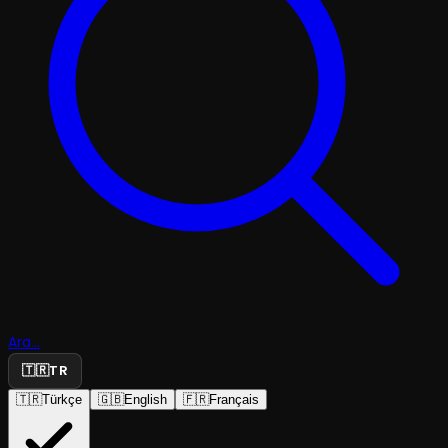
Ara...
🇹🇷
TR
🇹🇷
Türkçe
🇬🇧
English
🇫🇷
Français