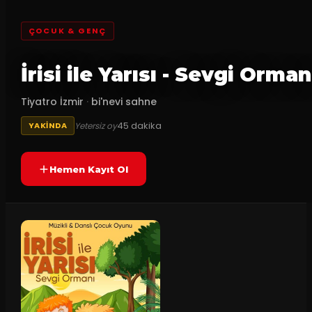
ÇOCUK & GENÇ
İrisi ile Yarısı - Sevgi Orman
Tiyatro İzmir
·
bi'nevi sahne
45
dakika
Yetersiz oy
YAKINDA
Hemen Kayıt Ol