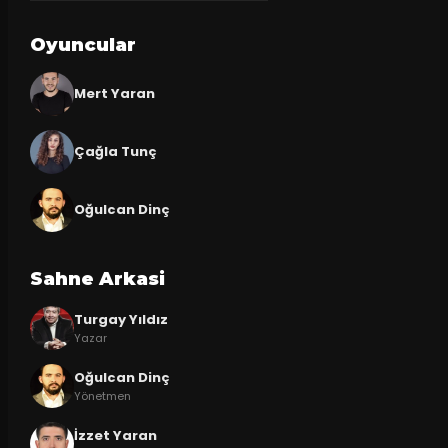
Oyuncular
Mert Yaran
Çağla Tunç
Oğulcan Dinç
Sahne Arkasi
Turgay Yıldız
Yazar
Oğulcan Dinç
Yönetmen
İzzet Yaran