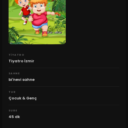
TIYATRO
Tiyatro İzmir
SAHNE
bi'nevi sahne
TUR
Çocuk & Genç
SURE
45
dk