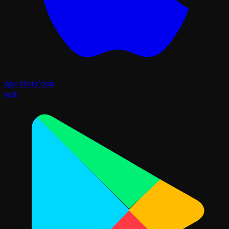
App Store'dan
İndir