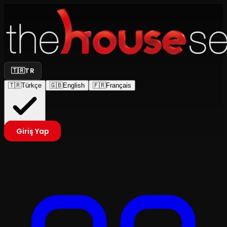
🇹🇷
TR
🇹🇷
Türkçe
🇬🇧
English
🇫🇷
Français
Giriş Yap