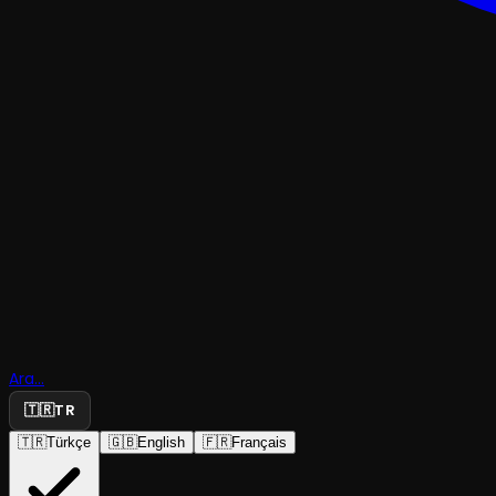
TRAJEDI & DRAM
İntiharın 
Ara...
Provası
🇹🇷
TR
🇹🇷
Türkçe
🇬🇧
English
🇫🇷
Français
İzmir Devlet Tiyatrosu
·
Karşıyaka Ragıp...