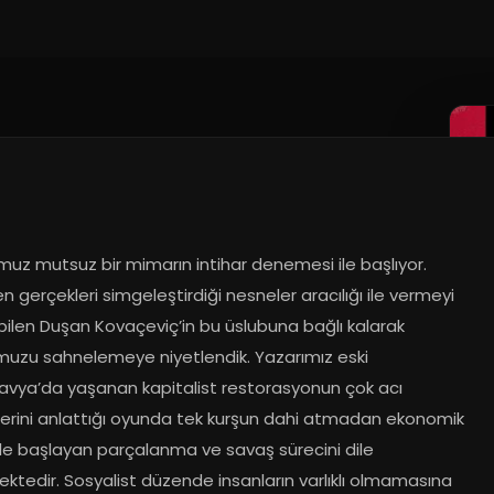
uz mutsuz bir mimarın intihar denemesi ile başlıyor. 
 gerçekleri simgeleştirdiği nesneler aracılığı ile vermeyi 
 bilen Duşan Kovaçeviç’in bu üslubuna bağlı kalarak 
uzu sahnelemeye niyetlendik. Yazarımız eski 
avya’da yaşanan kapitalist restorasyonun çok acı 
lerini anlattığı oyunda tek kurşun dahi atmadan ekonomik 
ile başlayan parçalanma ve savaş sürecini dile 
ktedir. Sosyalist düzende insanların varlıklı olmamasına 