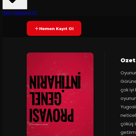
4.7
2
dakika
Prömiyer
04.10.2022
(
29
oy)
YAKINDA
Giriş Yap
Kayıt Ol
Hemen Kayıt Ol
Ozet
Oyunum
Görünen
çok iyi
oyunum
Yugosl
netice
çöküş 
getirme