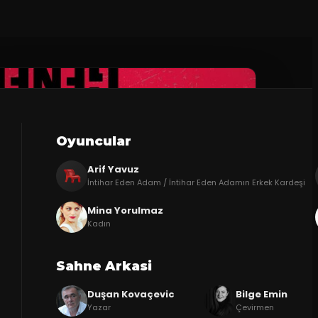
Oyuncular
Arif Yavuz
İntihar Eden Adam / İntihar Eden Adamın Erkek Kardeşi
Mina Yorulmaz
Kadın
Sahne Arkasi
Duşan Kovaçevic
Bilge Emin
Yazar
Çevirmen