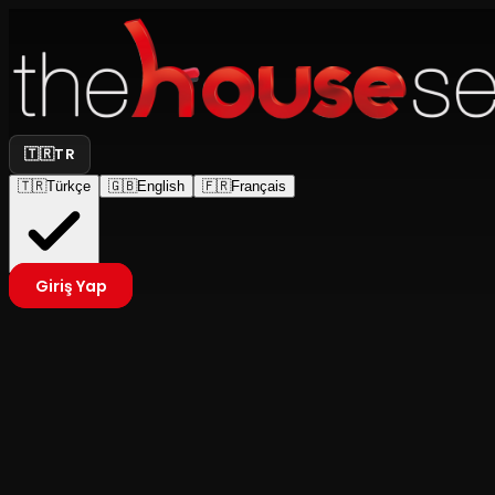
🇹🇷
TR
🇹🇷
Türkçe
🇬🇧
English
🇫🇷
Français
Giriş Yap