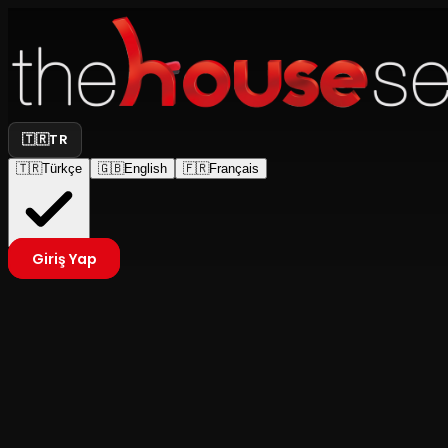
🇹🇷
TR
🇹🇷
Türkçe
🇬🇧
English
🇫🇷
Français
Giriş Yap