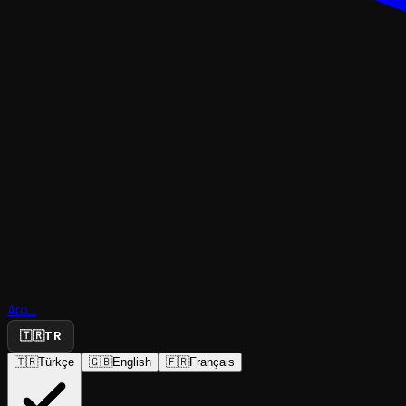
DANS
Ara...
INFANTA
🇹🇷
TR
🇹🇷
Türkçe
🇬🇧
English
🇫🇷
Français
İstanbul Fringe Festival
·
Alan Kadıköy