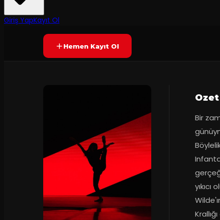
60
dakika
Yetersiz oy
YAKINDA
Giriş Yap
Kayıt Ol
Hemen Kayıt Ol
Ozet
Bir za
günüymü
Böyleli
Infanta
gerçeğ
yıkıcı 
Wilde'ı
Krallığ