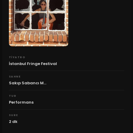
TIYATRO
İstanbul Fringe Festival
SAHNE
Sakıp Sabancı M...
TUR
Performans
SURE
2
dk