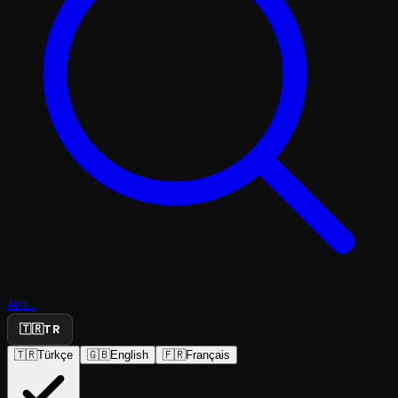
Ara...
🇹🇷
TR
🇹🇷
Türkçe
🇬🇧
English
🇫🇷
Français