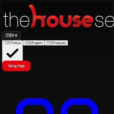
🇹🇷
TR
🇹🇷
Türkçe
🇬🇧
English
🇫🇷
Français
Giriş Yap