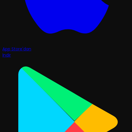
App Store'dan
İndir