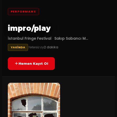
PERFORMANS
impro/play
İstanbul Fringe Festival
·
Sakıp Sabancı M...
2
dakika
Yetersiz oy
YAKINDA
Hemen Kayıt Ol