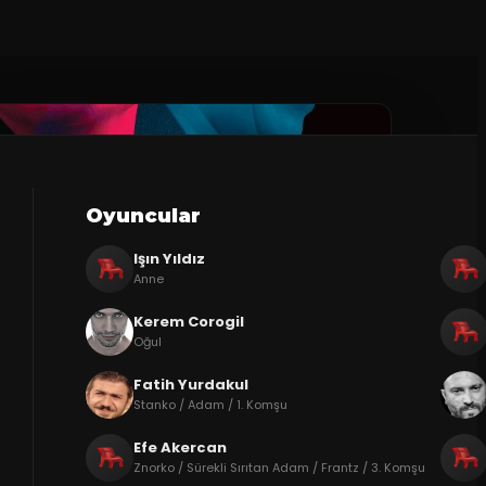
Oyuncular
Işın Yıldız
Anne
Kerem Corogil
Oğul
Fatih Yurdakul
Stanko / Adam / 1. Komşu
Efe Akercan
Znorko / Sürekli Sırıtan Adam / Frantz / 3. Komşu