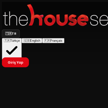
🇹🇷
TR
🇹🇷
Türkçe
🇬🇧
English
🇫🇷
Français
Giriş Yap