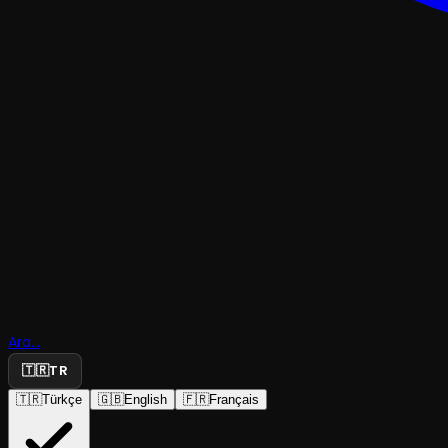
Ara...
İlerleme
🇹🇷
TR
🇹🇷
Türkçe
🇬🇧
English
🇫🇷
Français
İzmir Devlet Tiyatrosu
·
İzmir Devlet Ti...