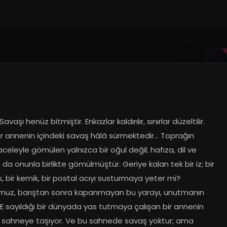
vaşı henüz bitmiştir. Enkazlar kaldırılır, sınırlar düzeltilir. 
r annenin içindeki savaş hâlâ sürmektedir… Toprağın 
aceleyle gömülen yalnızca bir oğul değil; hafıza, dil ve 
a onunla birlikte gömülmüştür. Geriye kalan tek bir iz; bir 
 bir kemik, bir postal acıyı susturmaya yeter mi? 
uz, barıştan sonra kapanmayan bu yarayı, unutmanın 
E sayıldığı bir dünyada yas tutmaya çalışan bir annenin 
e sahneye taşıyor. Ve bu sahnede savaş yoktur; ama 