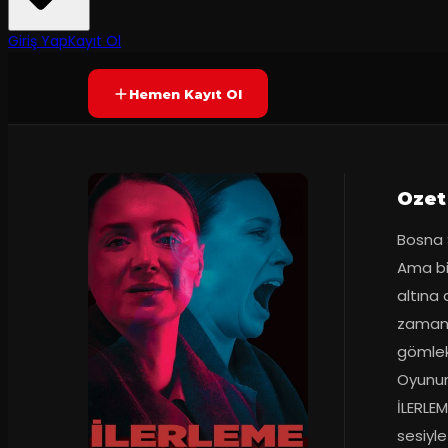
6.9
Prömiyer
28.01.2025
(
10
oy)
YAKINDA
+16
Giriş Yap
Kayıt Ol
Hemen Kayıt Ol
Ozet
Bosna Sa
Ama bi
altına 
zaman d
gömlek,
Oyunum
İLERLEM
sesiyl