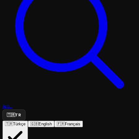
Ara...
🇹🇷
TR
🇹🇷
Türkçe
🇬🇧
English
🇫🇷
Français