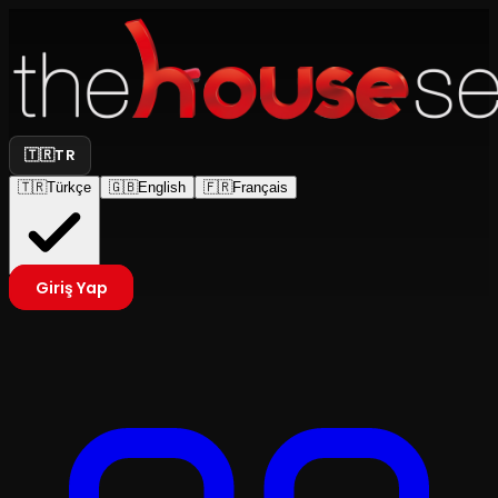
🇹🇷
TR
🇹🇷
Türkçe
🇬🇧
English
🇫🇷
Français
Giriş Yap