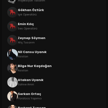
Projeksiyon Tasarım
Gökhan Öztürk
Işık Operatörü
Emin Kılıç
Ses Operatörü
Zeynep Söymen
Afiş Tasarım
Nil Cansu Uyanık
Asistan
Bilge Nur Kaşdoğan
Asistan
Atakan Uyanık
Sahne Amiri
Serkan Ortaç
Yürütücü Yapımcı
Berkant Tuncan