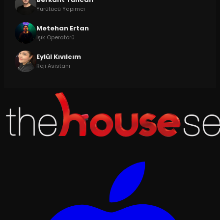
Yürütücü Yapımcı
Metehan Ertan
Işık Operatörü
Eylül Kıvılcım
Reji Asistanı