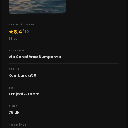
SEYIRCI PUANI
8.4
/ 10
53
oy
TIYATRO
Via SanatArsız Kumpanya
SAHNE
Kumbaracı50
TUR
Trajedi & Dram
SURE
75
dk
PROMIYER