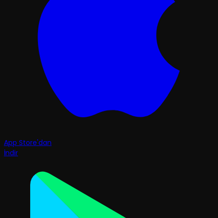
App Store'dan
İndir