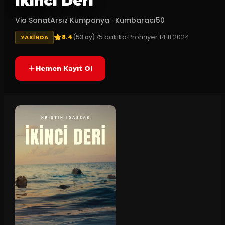
İkinci Deri
Via SanatArsız Kumpanya
·
Kumbaracı50
8.4
75
dakika
Prömiyer
14.11.2024
(
53
oy)
YAKINDA
Hemen Kayıt Ol