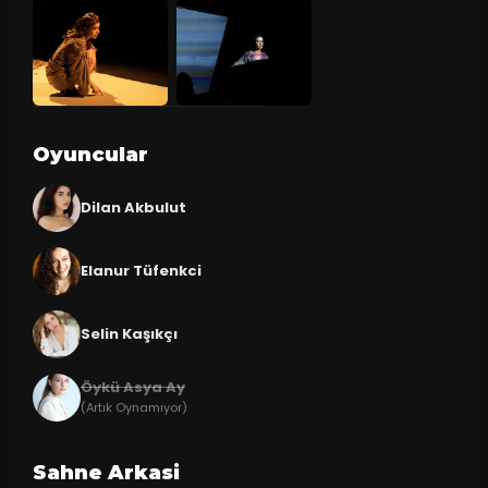
Oyuncular
Dilan Akbulut
Elanur Tüfenkci
Selin Kaşıkçı
Öykü Asya Ay
(Artık Oynamıyor)
Sahne Arkasi