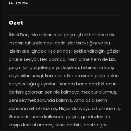
14.11.2024
Ozet
İkinci Deri, aile sırlarının ve geçmişteki hataların bir 
insanın ruhunda nasıl derin izler bıraktığını ve bu 
izlerin aile içindeki ilişkileri nasıl şekillendirdiğini gözler 
önüne seriyor. Her adımda, hem anne hem de kızı, 
geçmişin gölgeleriyle yüzleşirken, birbirlerine karşı 
duydukları sevgi, korku ve öfke arasında gidip gelen 
bir yolculuğa çıkıyorlar. “Annem bana derdi ki, onun 
derisini çalarsan seninle kalmaya mecbur olurmuş. 
Seni sevmek zorunda kalırmış. Ama asla senin 
dünyana ait olmazmış. Hiçbir dünyaya ait olmazmış. 
Gecelerini senin kollarında geçirir, gündüzleri de 
kayıp derisini ararmış, ikinci derisini; denize geri 