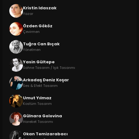
Kristin Idaszak
Yazar
Özden Gököz
Çevirmen
Tuğra Can Bıçak
Yönetmen
Yasin Gültepe
Sahne Tasarım / Işık Tasarımı
Arkadaş Deniz Koşar
Ses & Efekt Tasarım
Umut Yılmaz
Kostüm Tasarım
Gülnara Golovina
Hareket Tasarımı
Okan Temizarabacı