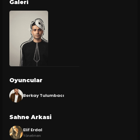
Galeri
Oyuncular
Berkay Tulumbacı
Sahne Arkasi
Elif Erdal
Yönetmen