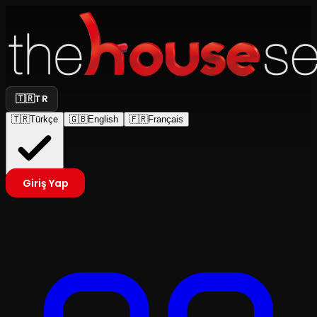
🇹🇷
TR
🇹🇷
Türkçe
🇬🇧
English
🇫🇷
Français
Giriş Yap