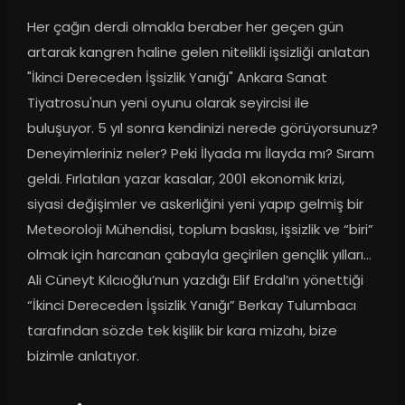
Her çağın derdi olmakla beraber her geçen gün 
artarak kangren haline gelen nitelikli işsizliği anlatan 
"İkinci Dereceden İşsizlik Yanığı" Ankara Sanat 
Tiyatrosu'nun yeni oyunu olarak seyircisi ile 
buluşuyor. 5 yıl sonra kendinizi nerede görüyorsunuz? 
Deneyimleriniz neler? Peki İlyada mı İlayda mı? Sıram 
geldi. Fırlatılan yazar kasalar, 2001 ekonomik krizi, 
siyasi değişimler ve askerliğini yeni yapıp gelmiş bir 
Meteoroloji Mühendisi, toplum baskısı, işsizlik ve “biri” 
olmak için harcanan çabayla geçirilen gençlik yılları… 
Ali Cüneyt Kılcıoğlu’nun yazdığı Elif Erdal’ın yönettiği 
“İkinci Dereceden İşsizlik Yanığı” Berkay Tulumbacı 
tarafından sözde tek kişilik bir kara mizahı, bize 
bizimle anlatıyor.