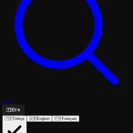
Ara...
🇹🇷
TR
🇹🇷
Türkçe
🇬🇧
English
🇫🇷
Français