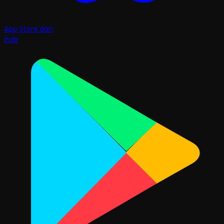
App Store'dan
İndir