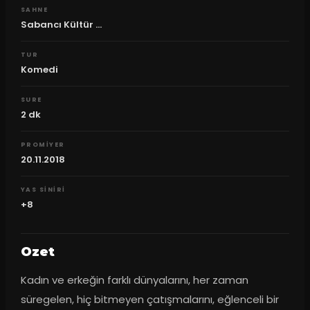
SAHNE
Sabancı Kültür ...
TUR
Komedi
SURE
2
dk
PROMIYER
20.11.2018
YAS SINIRI
+8
Ozet
Kadın ve erkeğin farklı dünyalarını, her zaman 
süregelen, hiç bitmeyen çatışmalarını, eğlenceli bir 