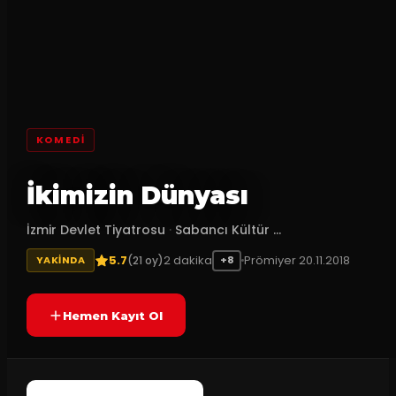
KOMEDI
İkimizin Dünyası
İzmir Devlet Tiyatrosu
·
Sabancı Kültür ...
5.7
2
dakika
Prömiyer
20.11.2018
(
21
oy)
YAKINDA
+8
Hemen Kayıt Ol