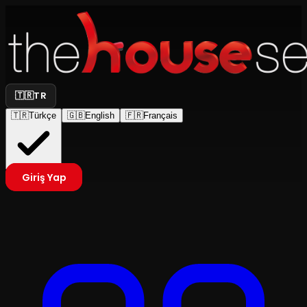
🇹🇷
TR
🇹🇷
Türkçe
🇬🇧
English
🇫🇷
Français
Giriş Yap