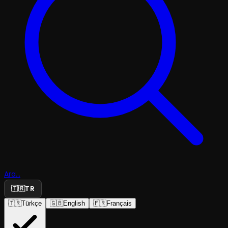
Ara...
🇹🇷
TR
🇹🇷
Türkçe
🇬🇧
English
🇫🇷
Français