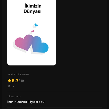
SEYIRCI PUANI
5.7
/ 10
21
oy
TIYATRO
İzmir Devlet Tiyatrosu