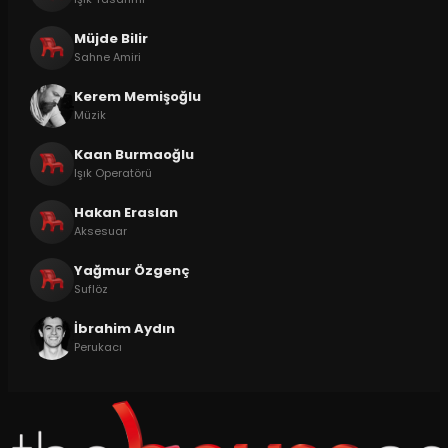
Müjde Bilir
Sahne Amiri
Kerem Memişoğlu
Müzik
Kaan Burmaoğlu
Işık Operatörü
Hakan Eraslan
Aksesuar
Yağmur Özgenç
Suflöz
İbrahim Aydın
Perukacı