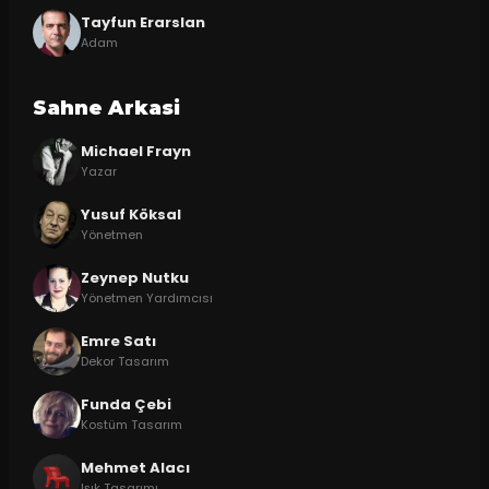
Tayfun Erarslan
Adam
Sahne Arkasi
Michael Frayn
Yazar
Yusuf Köksal
Yönetmen
Zeynep Nutku
Yönetmen Yardımcısı
Emre Satı
Dekor Tasarım
Funda Çebi
Kostüm Tasarım
Mehmet Alacı
Işık Tasarımı