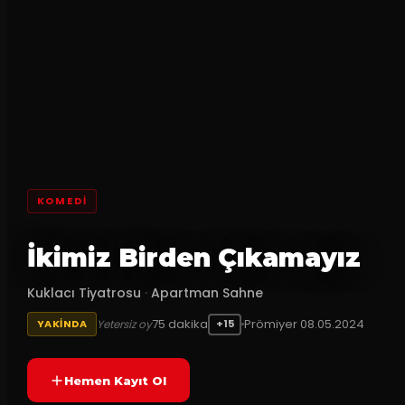
KOMEDI
İkimiz Birden Çıkamayız
Kuklacı Tiyatrosu
·
Apartman Sahne
75
dakika
Prömiyer
08.05.2024
Yetersiz oy
YAKINDA
+15
Hemen Kayıt Ol