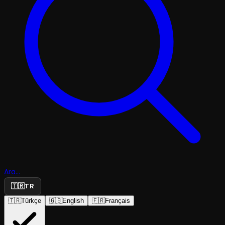
Ara...
🇹🇷
TR
🇹🇷
Türkçe
🇬🇧
English
🇫🇷
Français