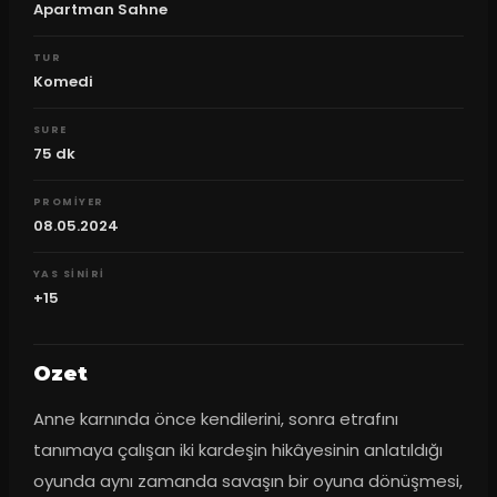
Apartman Sahne
TUR
Komedi
SURE
75
dk
PROMIYER
08.05.2024
YAS SINIRI
+15
Ozet
Anne karnında önce kendilerini, sonra etrafını 
tanımaya çalışan iki kardeşin hikâyesinin anlatıldığı 
oyunda aynı zamanda savaşın bir oyuna dönüşmesi, 