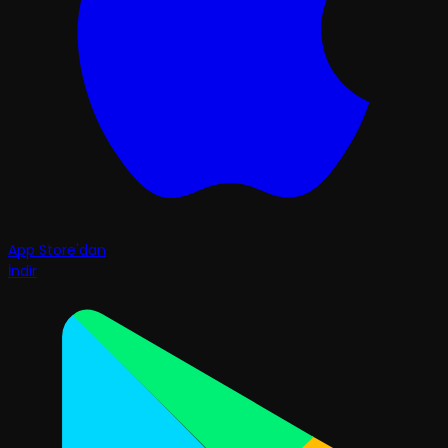
App Store'dan
İndir