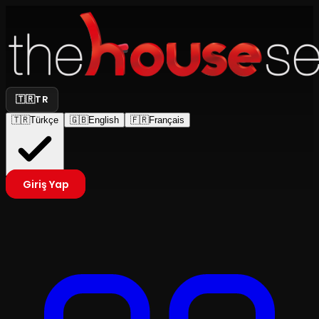
🇹🇷
TR
🇹🇷
Türkçe
🇬🇧
English
🇫🇷
Français
Giriş Yap