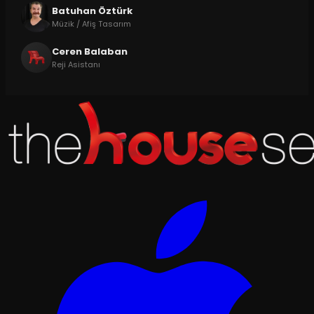
Batuhan Öztürk
Müzik / Afiş Tasarım
Ceren Balaban
Reji Asistanı