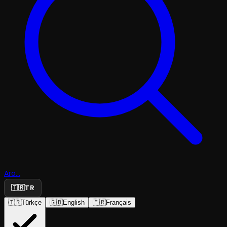
Ara...
🇹🇷
TR
🇹🇷
Türkçe
🇬🇧
English
🇫🇷
Français