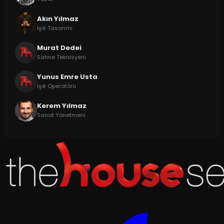
Akın Yılmaz
Işık Tasarımı
Murat Dedei
Sahne Teknisyeni
Yunus Emre Usta
Işık Operatörü
Kerem Yılmaz
Sanat Yönetmeni