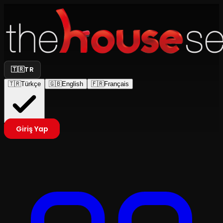
🇹🇷
TR
🇹🇷
Türkçe
🇬🇧
English
🇫🇷
Français
Giriş Yap