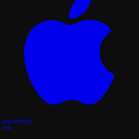
App Store'dan
İndir