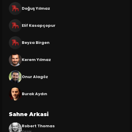
Doğuş Yılmaz
Elif Kasapçopur
Beyza Birgen
Kerem Yılmaz
Onur Alagöz
Burak Aydın
Sahne Arkasi
Robert Thomas
Yazar