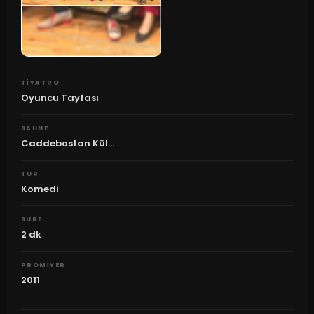
TIYATRO
Oyuncu Tayfası
SAHNE
Caddebostan Kül...
TUR
Komedi
SURE
2
dk
PROMIYER
2011