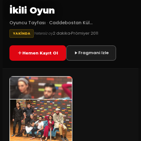
İkili Oyun
Oyuncu Tayfası
·
Caddebostan Kül...
2
dakika
Prömiyer
2011
Yetersiz oy
YAKINDA
Fragmani Izle
Hemen Kayıt Ol