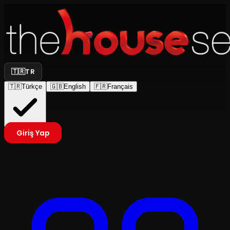
🇹🇷
TR
🇹🇷
Türkçe
🇬🇧
English
🇫🇷
Français
Giriş Yap