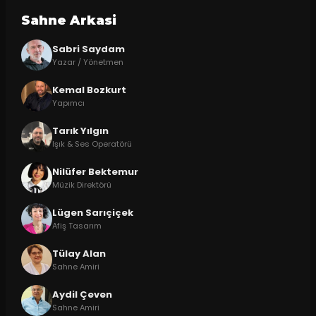
Sahne Arkasi
Sabri Saydam
Yazar / Yönetmen
Kemal Bozkurt
Yapımcı
Tarık Yılgın
Işık & Ses Operatörü
Nilüfer Bektemur
Müzik Direktörü
Lügen Sarıçiçek
Afiş Tasarım
Tülay Alan
Sahne Amiri
Aydil Çeven
Sahne Amiri