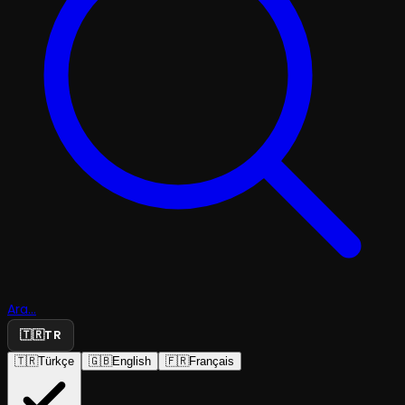
Ara...
🇹🇷
TR
🇹🇷
Türkçe
🇬🇧
English
🇫🇷
Français