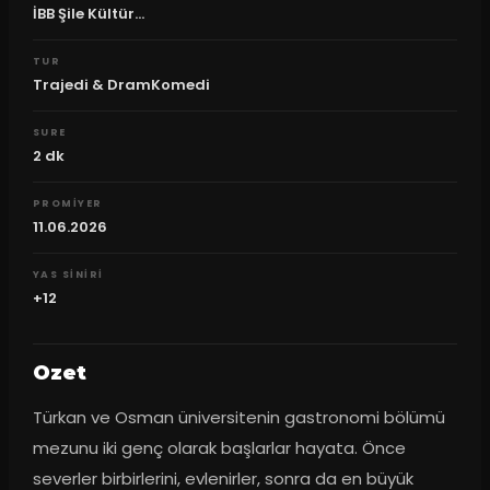
İBB Şile Kültür...
TUR
Trajedi & DramKomedi
SURE
2
dk
PROMIYER
11.06.2026
YAS SINIRI
+12
Ozet
Türkan ve Osman üniversitenin gastronomi bölümü 
mezunu iki genç olarak başlarlar hayata. Önce 
severler birbirlerini, evlenirler, sonra da en büyük 