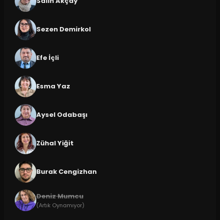
Salih Akçay
Sezen Demirkol
Efe İçli
Esma Yaz
Aysel Odabaşı
Zühal Yiğit
Burak Cengizhan
Deniz Mumcu
(Artık Oynamıyor)