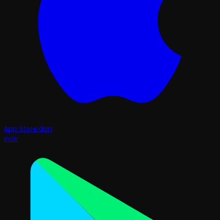
App Store'dan
İndir