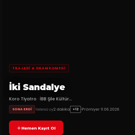
TRAJEDI & DRAMKOMEDI
İki Sandalye
Koro Tiyatro
·
İBB Şile Kültür...
2
dakika
Prömiyer
11.06.2026
Yetersiz oy
SONA ERDI
+12
Hemen Kayıt Ol