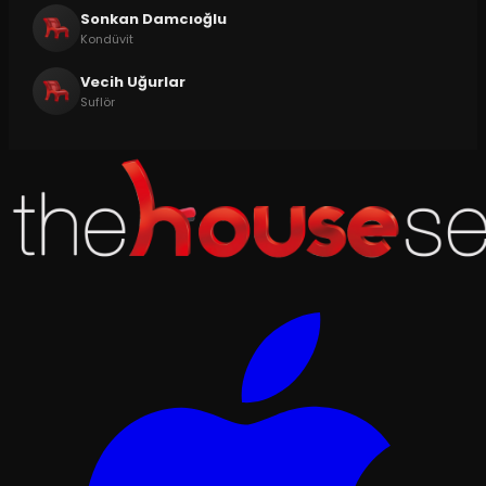
Sonkan Damcıoğlu
Kondüvit
Vecih Uğurlar
Suflör