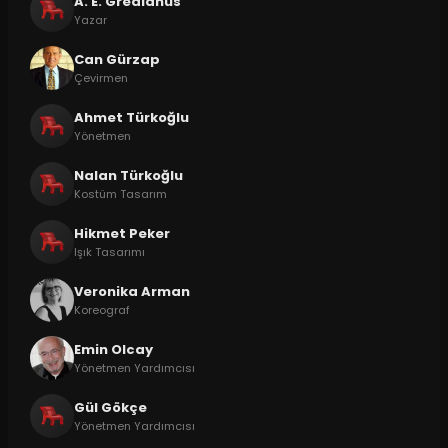
A. E. Gredianus
Yazar
Can Gürzap
Çevirmen
Ahmet Türkoğlu
Yönetmen
Nalan Türkoğlu
Kostüm Tasarım
Hikmet Peker
Işık Tasarımı
Veronika Arman
Koreograf
Emin Olcay
Yönetmen Yardımcısı
Gül Gökçe
Yönetmen Yardımcısı