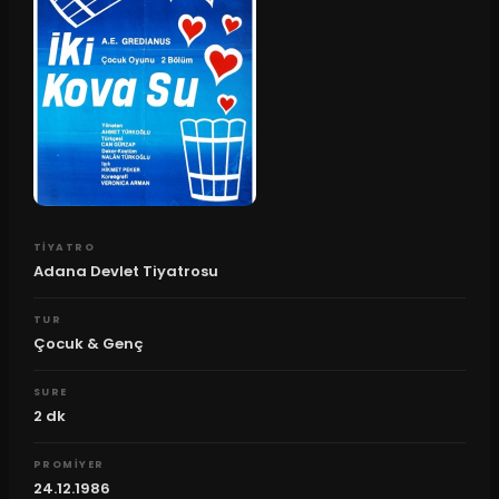
TIYATRO
Adana Devlet Tiyatrosu
TUR
Çocuk & Genç
SURE
2
dk
PROMIYER
24.12.1986