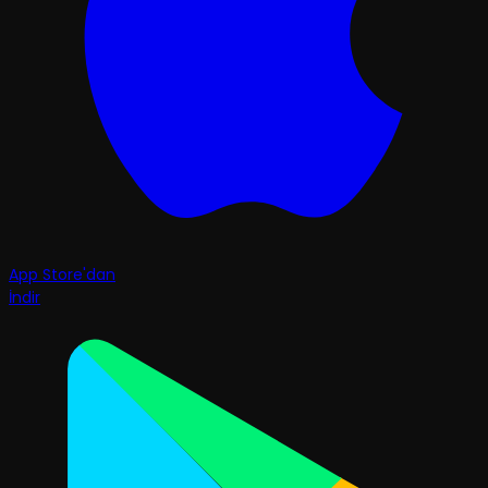
App Store'dan
İndir