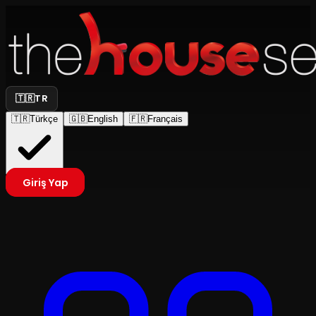
🇹🇷
TR
🇹🇷
Türkçe
🇬🇧
English
🇫🇷
Français
Giriş Yap