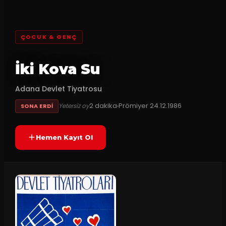
ÇOCUK & GENÇ
İki Kova Su
Adana Devlet Tiyatrosu
2
dakika
Prömiyer
24.12.1986
Yetersiz oy
SONA ERDI
Hemen Kayıt Ol