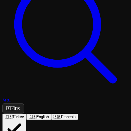
Ara...
🇹🇷
TR
🇹🇷
Türkçe
🇬🇧
English
🇫🇷
Français