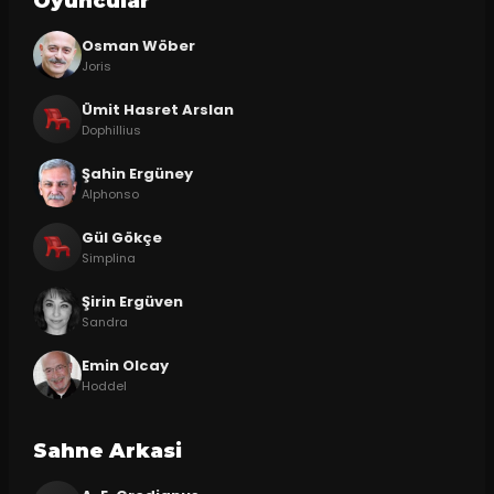
Oyuncular
Osman Wöber
Joris
Ümit Hasret Arslan
Dophillius
Şahin Ergüney
Alphonso
Gül Gökçe
Simplina
Şirin Ergüven
Sandra
Emin Olcay
Hoddel
Sahne Arkasi