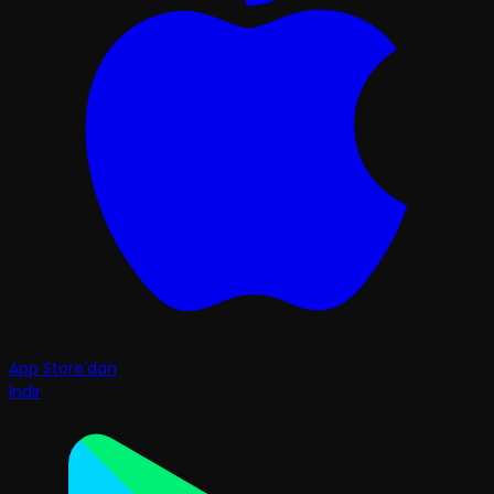
App Store'dan
İndir