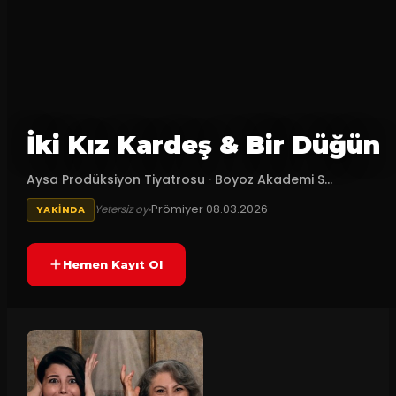
İki Kız Kardeş & Bir Düğün
Aysa Prodüksiyon Tiyatrosu
·
Boyoz Akademi S...
Prömiyer
08.03.2026
Yetersiz oy
YAKINDA
Hemen Kayıt Ol