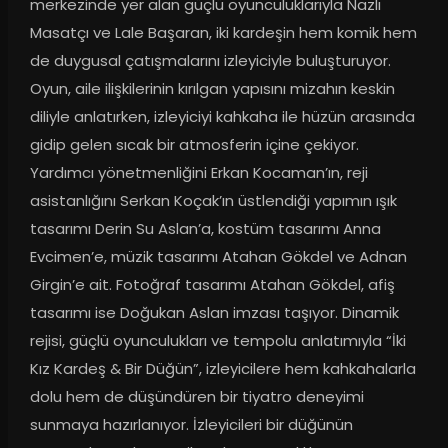
merkezinde yer alan güçlü oyunculuklarıyla Nazlı 
Masatçı ve Lale Başaran, iki kardeşin hem komik hem 
de duygusal çatışmalarını izleyiciyle buluşturuyor. 
Oyun, aile ilişkilerinin kırılgan yapısını mizahın keskin 
diliyle anlatırken, izleyiciyi kahkaha ile hüzün arasında 
gidip gelen sıcak bir atmosferin içine çekiyor. 
Yardımcı yönetmenliğini Erkan Kocaman’ın, reji 
asistanlığını Serkan Koçak’ın üstlendiği yapımın ışık 
tasarımı Derin Su Aslan’a, kostüm tasarımı Anna 
Evcimen’e, müzik tasarımı Atahan Gökdel ve Adnan 
Girgin’e ait. Fotoğraf tasarımı Atahan Gökdel, afiş 
tasarımı ise Doğukan Aslan imzası taşıyor. Dinamik 
rejisi, güçlü oyunculukları ve tempolu anlatımıyla “İki 
Kız Kardeş & Bir Düğün”, izleyicilere hem kahkahalarla 
dolu hem de düşündüren bir tiyatro deneyimi 
sunmaya hazırlanıyor. İzleyicileri bir düğünün 