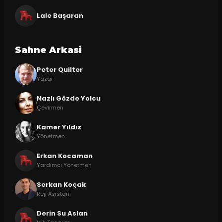
Lale Başaran
Sahne Arkasi
Peter Quilter
Yazar
Nazlı Gözde Yolcu
Çevirmen
Kamer Yıldız
Yönetmen
Erkan Kocaman
Yardımcı Yönetmen
Serkan Koçak
Reji Asistanı
Derin Su Aslan