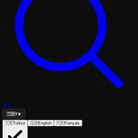
Ara...
🇹🇷
TR
🇹🇷
Türkçe
🇬🇧
English
🇫🇷
Français