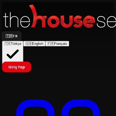
🇹🇷
TR
🇹🇷
Türkçe
🇬🇧
English
🇫🇷
Français
Giriş Yap