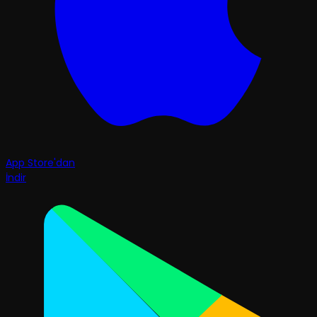
App Store'dan
İndir