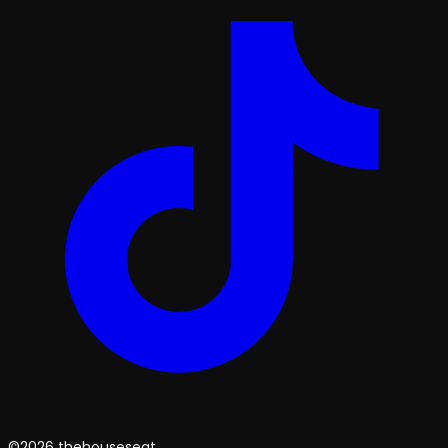
©2026 thehouseseat