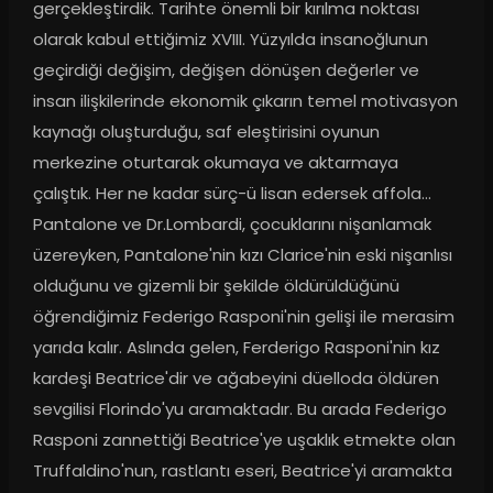
gerçekleştirdik. Tarihte önemli bir kırılma noktası 
olarak kabul ettiğimiz XVIII. Yüzyılda insanoğlunun 
geçirdiği değişim, değişen dönüşen değerler ve 
insan ilişkilerinde ekonomik çıkarın temel motivasyon 
kaynağı oluşturduğu, saf eleştirisini oyunun 
merkezine oturtarak okumaya ve aktarmaya 
çalıştık. Her ne kadar sürç-ü lisan edersek affola… 
Pantalone ve Dr.Lombardi, çocuklarını nişanlamak 
üzereyken, Pantalone'nin kızı Clarice'nin eski nişanlısı 
olduğunu ve gizemli bir şekilde öldürüldüğünü 
öğrendiğimiz Federigo Rasponi'nin gelişi ile merasim 
yarıda kalır. Aslında gelen, Ferderigo Rasponi'nin kız 
kardeşi Beatrice'dir ve ağabeyini düelloda öldüren 
sevgilisi Florindo'yu aramaktadır. Bu arada Federigo 
Rasponi zannettiği Beatrice'ye uşaklık etmekte olan 
Truffaldino'nun, rastlantı eseri, Beatrice'yi aramakta 