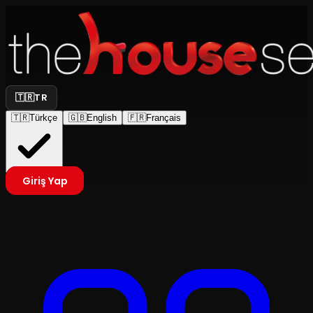
🇹🇷
TR
🇹🇷
Türkçe
🇬🇧
English
🇫🇷
Français
Giriş Yap