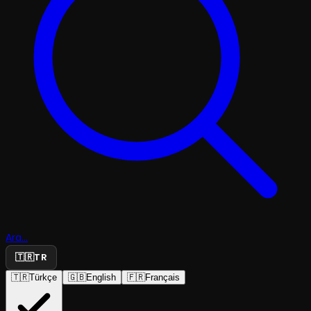
Ara...
🇹🇷
TR
🇹🇷
Türkçe
🇬🇧
English
🇫🇷
Français