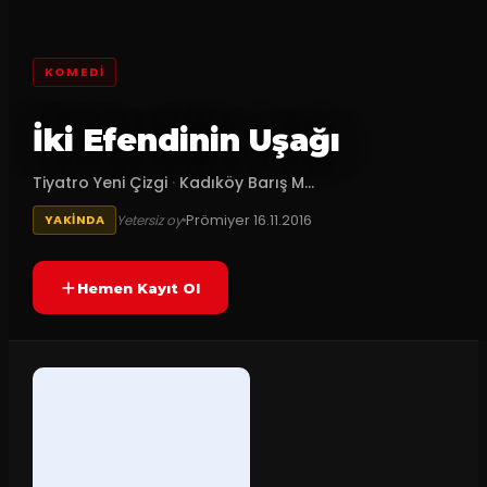
KOMEDI
İki Efendinin Uşağı
Tiyatro Yeni Çizgi
·
Kadıköy Barış M...
Prömiyer
16.11.2016
Yetersiz oy
YAKINDA
Hemen Kayıt Ol