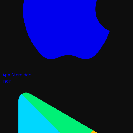
App Store'dan
İndir