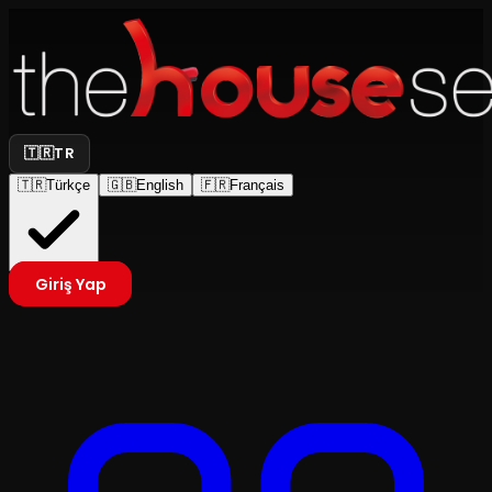
🇹🇷
TR
🇹🇷
Türkçe
🇬🇧
English
🇫🇷
Français
Giriş Yap