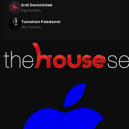
Erdi Demirbilek
Reji Asistanı
Tunahan Pekdemir
Afiş Tasarım