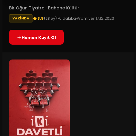
Bir Öğün Tiyatro
·
Bahane Kültür
8.9
70
dakika
Prömiyer
17.12.2023
(
28
oy)
YAKINDA
Hemen Kayıt Ol