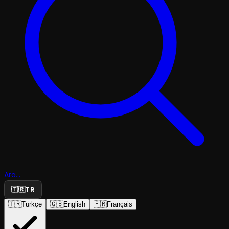
Ara...
🇹🇷
TR
🇹🇷
Türkçe
🇬🇧
English
🇫🇷
Français