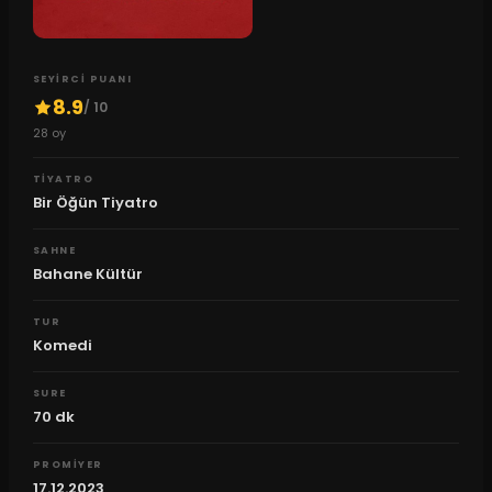
SEYIRCI PUANI
8.9
/ 10
28
oy
TIYATRO
Bir Öğün Tiyatro
SAHNE
Bahane Kültür
TUR
Komedi
SURE
70
dk
PROMIYER
17.12.2023