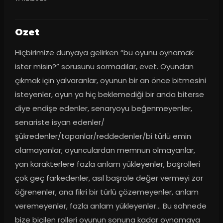
Ozet
Hiçbirimize dünyaya gelirken “bu oyunu oynamak 
ister misin?” sorusunu sormadılar, evet. Oyundan 
çıkmak için yalvaranlar, oyunun bir an önce bitmesini 
isteyenler, oyun ya hiç beklemediği bir anda biterse 
diye endişe edenler, senaryoyu beğenmeyenler, 
senariste isyan edenler/
şükredenler/tapanlar/reddedenler/bi türlü emin 
olamayanlar; oyunculardan memnun olmayanlar, 
yan karakterlere fazla anlam yükleyenler, başrolleri 
çok geç farkedenler, asıl başrole değer vermeyi zor 
öğrenenler, ana fikri bir türlü çözemeyenler, anlam 
veremeyenler, fazla anlam yükleyenler… Bu sahnede 
bize biçilen rolleri oyunun sonuna kadar oynamaya 