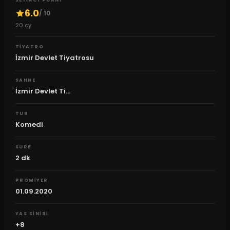
SEYIRCI PUANI
6.0
/ 10
20
oy
TIYATRO
İzmir Devlet Tiyatrosu
SAHNE
İzmir Devlet Ti...
TUR
Komedi
SURE
2
dk
PROMIYER
01.09.2020
YAS SINIRI
+8