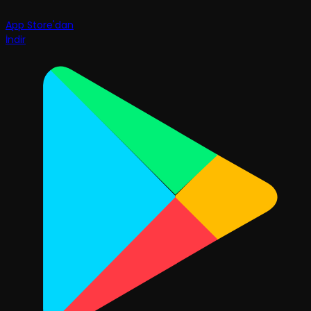
App Store'dan
İndir