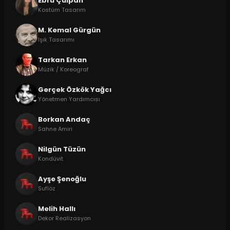
Ebru Çulpan
Kostüm Tasarım
M. Kemal Gürgün
Işık Tasarımı
Tarkan Erkan
Müzik / Koreograf
Gerçek Özkök Yağcı
Yönetmen Yardımcısı
Borkan Andaç
Sahne Amiri
Nilgün Tüzün
Kondüvit
Ayşe Şenoğlu
Suflöz
Melih Hallı
Dekor Realizasyon