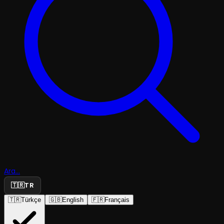
Ara...
🇹🇷
TR
🇹🇷
Türkçe
🇬🇧
English
🇫🇷
Français