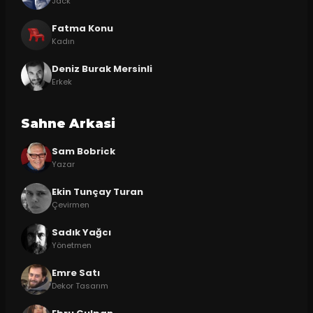
Jack
Fatma Konu
Kadın
Deniz Burak Mersinli
Erkek
Sahne Arkasi
Sam Bobrick
Yazar
Ekin Tunçay Turan
Çevirmen
Sadık Yağcı
Yönetmen
Emre Satı
Dekor Tasarım