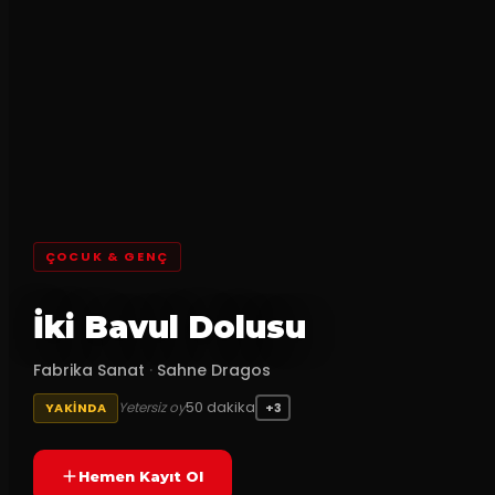
ÇOCUK & GENÇ
İki Bavul Dolusu
Fabrika Sanat
·
Sahne Dragos
50
dakika
Yetersiz oy
YAKINDA
+3
Hemen Kayıt Ol