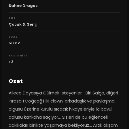
Sahne Dragos
TUR
Çocuk & Genç
SURE
50
dk
YAS SINIRI
+3
Ozet
Ailece Doyasıya Gülmek İsteyenler... Biri Salça, diğeri 
Pırasa (Coğcoğ) iki clown; arkadaşlık ve paylaşma 
olgusu üzerine kurulu sıcacık hikayeleriyle iki bavul 
dolusu kahkaha saçıyor... Sizleri de bu eğlenceli 
dakikaları birlikte yaşamaya bekliyoruz... Artık akşam 