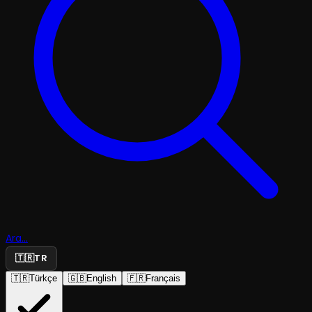
Ara...
🇹🇷
TR
🇹🇷
Türkçe
🇬🇧
English
🇫🇷
Français