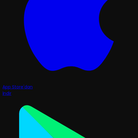
App Store'dan
İndir