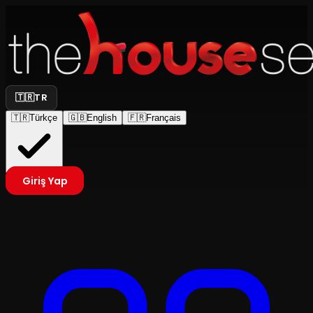
🇹🇷
TR
🇹🇷
Türkçe
🇬🇧
English
🇫🇷
Français
Giriş Yap