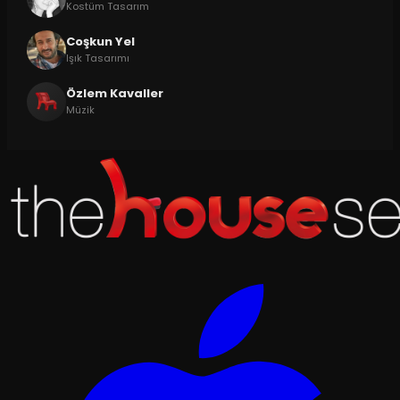
Kostüm Tasarım
Coşkun Yel
Işık Tasarımı
Özlem Kavaller
Müzik