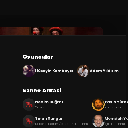
Oyuncular
Hüseyin Kombaycı
Adem Yıldırım
Sahne Arkasi
Nedim Buğral
Yasin Yürek
Yazar
Yönetmen
Sinan Sungur
Memduh Y
Dekor Tasarım / Kostüm Tasarım
Işık Tasarımı