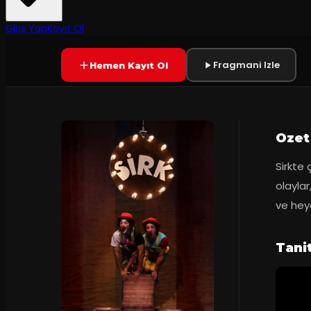
50
dakika
Prömiyer
11.10.2017
Yetersiz oy
YAKINDA
+5
Giriş Yap
Kayıt Ol
Fragmani Izle
Hemen Kayıt Ol
Ozet
Sirkte 
olaylar
ve hey
Tani