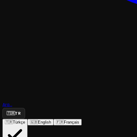
ÇOCUK & GENÇ
Ara...
İki Bavul 
🇹🇷
TR
🇹🇷
Türkçe
🇬🇧
English
🇫🇷
Français
Diyarbakır Devlet Tiyatrosu
·
Cahit Sıtkı Tar...