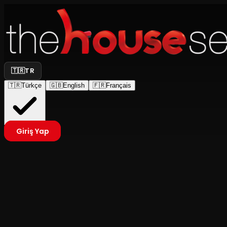
🇹🇷
TR
🇹🇷
Türkçe
🇬🇧
English
🇫🇷
Français
Giriş Yap