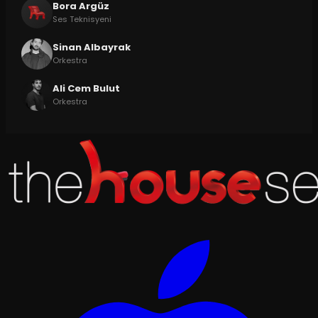
Bora Argüz
Ses Teknisyeni
Sinan Albayrak
Orkestra
Ali Cem Bulut
Orkestra