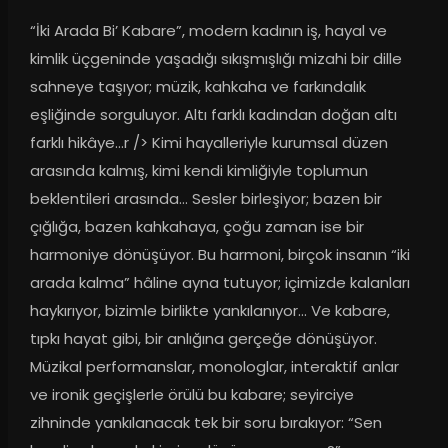
“İki Arada Bi’ Kabare”, modern kadının iş, hayal ve 
kimlik üçgeninde yaşadığı sıkışmışlığı mizahi bir dille 
sahneye taşıyor; müzik, kahkaha ve farkındalık 
eşliğinde sorguluyor. Altı farklı kadından doğan altı 
farklı hikâye…r /> Kimi hayalleriyle kurumsal düzen 
arasında kalmış, kimi kendi kimliğiyle toplumun 
beklentileri arasında… Sesler birleşiyor; bazen bir 
çığlığa, bazen kahkahaya, çoğu zaman ise bir 
harmoniye dönüşüyor. Bu harmoni, birçok insanın “iki 
arada kalma” hâline ayna tutuyor; içimizde kalanları 
haykırıyor, bizimle birlikte yankılanıyor… Ve kabare, 
tıpkı hayat gibi, bir anlığına gerçeğe dönüşüyor. 
Müzikal performanslar, monologlar, interaktif anlar 
ve ironik geçişlerle örülü bu kabare; seyirciye 
zihninde yankılanacak tek bir soru bırakıyor: “Sen 