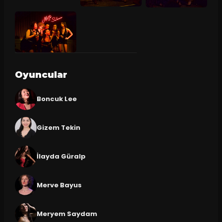
Oyuncular
Boncuk Lee
Gizem Tekin
İlayda Güralp
Merve Bayus
Meryem Saydam