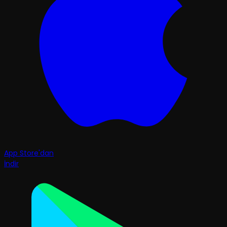
App Store'dan
İndir