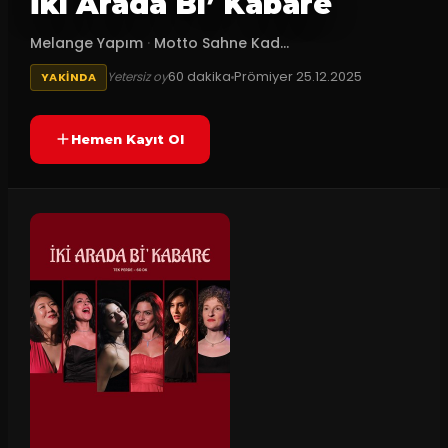
İki Arada Bi’ Kabare
Melange Yapım
·
Motto Sahne Kad...
60
dakika
Prömiyer
25.12.2025
Yetersiz oy
YAKINDA
Hemen Kayıt Ol