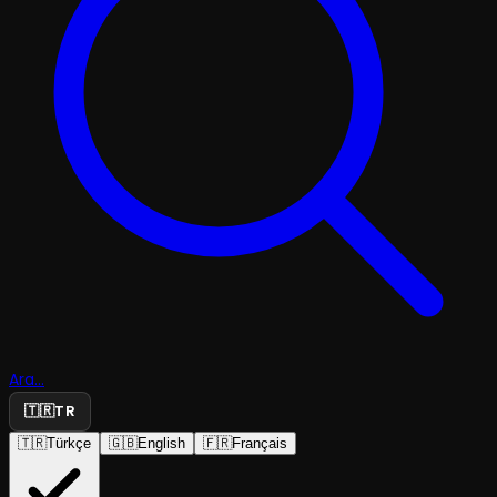
Ara...
🇹🇷
TR
🇹🇷
Türkçe
🇬🇧
English
🇫🇷
Français