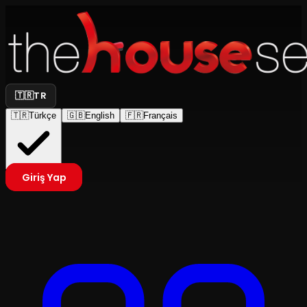
🇹🇷
TR
🇹🇷
Türkçe
🇬🇧
English
🇫🇷
Français
Giriş Yap