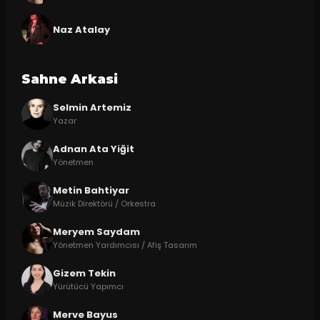
Naz Atalay
Sahne Arkasi
Selmin Artemiz
Yazar
Adnan Ata Yiğit
Yönetmen
Metin Bahtiyar
Müzik Direktörü / Orkestra
Meryem Saydam
Yönetmen Yardımcısı / Afiş Tasarım
Gizem Tekin
Yürütücü Yapımcı
Merve Bayus