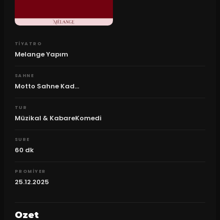
TIYATRO
Melange Yapım
SAHNE
Motto Sahne Kad...
TUR
Müzikal & KabareKomedi
SURE
60
dk
PROMIYER
25.12.2025
Ozet