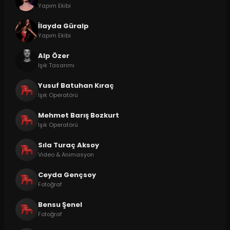
Yapım Ekibi
İlayda Güralp
Yapım Ekibi
Alp Özer
Işık Tasarımı
Yusuf Batuhan Kıraç
Işık Operatörü
Mehmet Barış Bozkurt
Işık Operatörü
Sıla Turaç Aksoy
Video & Animasyon
Ceyda Gençsoy
Fotoğraf
Bensu Şenel
Fotoğraf