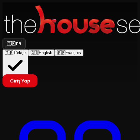
🇹🇷
TR
🇹🇷
Türkçe
🇬🇧
English
🇫🇷
Français
Giriş Yap