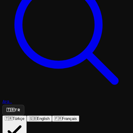
Ara...
🇹🇷
TR
🇹🇷
Türkçe
🇬🇧
English
🇫🇷
Français