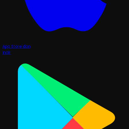
App Store'dan
İndir