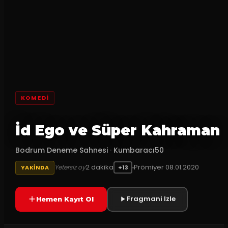
KOMEDI
İd Ego ve Süper Kahraman
Bodrum Deneme Sahnesi
·
Kumbaracı50
2
dakika
Prömiyer
08.01.2020
Yetersiz oy
YAKINDA
+13
Fragmani Izle
Hemen Kayıt Ol