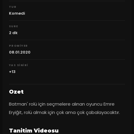
TUR
Komedi
SURE
2
dk
PROMIYER
08.01.2020
YAS SINIRI
+13
Ozet
Batman' rolü için seçmelere alınan oyuncu Emre 
Eryiğit, rolü almak için çok ama çok çabalayacaktır.
Tanitim Videosu