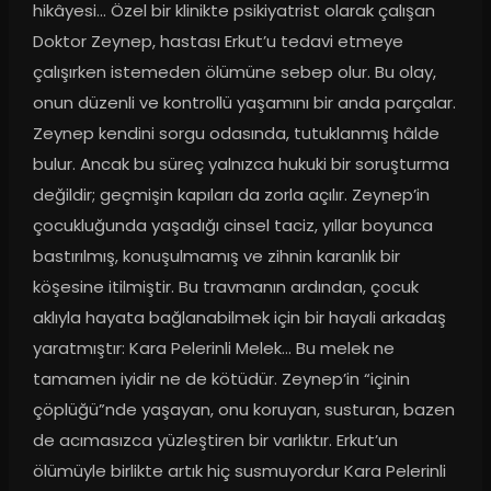
hikâyesi... Özel bir klinikte psikiyatrist olarak çalışan 
Doktor Zeynep, hastası Erkut’u tedavi etmeye 
çalışırken istemeden ölümüne sebep olur. Bu olay, 
onun düzenli ve kontrollü yaşamını bir anda parçalar. 
Zeynep kendini sorgu odasında, tutuklanmış hâlde 
bulur. Ancak bu süreç yalnızca hukuki bir soruşturma 
değildir; geçmişin kapıları da zorla açılır. Zeynep’in 
çocukluğunda yaşadığı cinsel taciz, yıllar boyunca 
bastırılmış, konuşulmamış ve zihnin karanlık bir 
köşesine itilmiştir. Bu travmanın ardından, çocuk 
aklıyla hayata bağlanabilmek için bir hayali arkadaş 
yaratmıştır: Kara Pelerinli Melek... Bu melek ne 
tamamen iyidir ne de kötüdür. Zeynep’in “içinin 
çöplüğü”nde yaşayan, onu koruyan, susturan, bazen 
de acımasızca yüzleştiren bir varlıktır. Erkut’un 
ölümüyle birlikte artık hiç susmuyordur Kara Pelerinli 