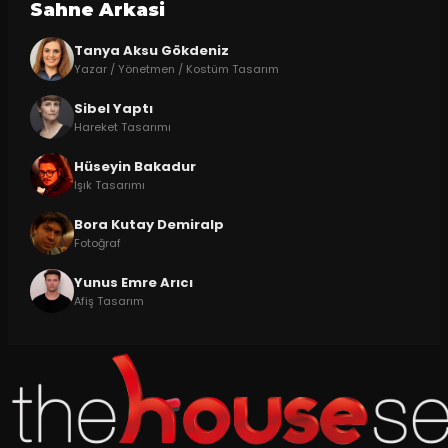
Sahne Arkasi
Tanya Aksu Gökdeniz
Yazar / Yönetmen / Kostüm Tasarım
Sibel Yaptı
Hareket Tasarımı
Hüseyin Bakadur
Işık Tasarımı
Bora Kutay Demiralp
Fotoğraf
Yunus Emre Arıcı
Afiş Tasarım