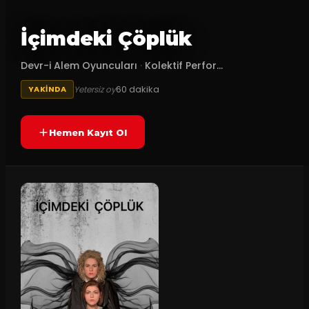
İçimdeki Çöplük
Devr-i Alem Oyuncuları
·
Kolektif Perfor...
60
dakika
Yetersiz oy
YAKINDA
Hemen Kayıt Ol