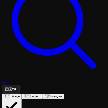
Ara...
🇹🇷
TR
🇹🇷
Türkçe
🇬🇧
English
🇫🇷
Français