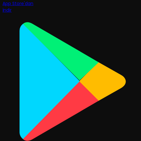
App Store'dan
İndir