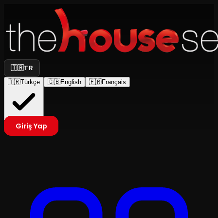
🇹🇷
TR
🇹🇷
Türkçe
🇬🇧
English
🇫🇷
Français
Giriş Yap