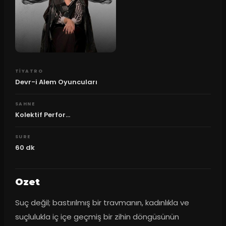
TIYATRO
Devr-i Alem Oyuncuları
SAHNE
Kolektif Perfor...
SURE
60
dk
Ozet
Suç değil; bastırılmış bir travmanın, kadınlıkla ve 
suçlulukla iç içe geçmiş bir zihin döngüsünün 