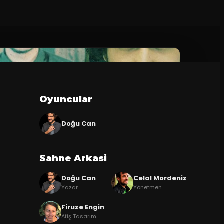
Oyuncular
Doğu Can
Sahne Arkasi
Doğu Can
Celal Mordeniz
Yazar
Yönetmen
Firuze Engin
Afiş Tasarım