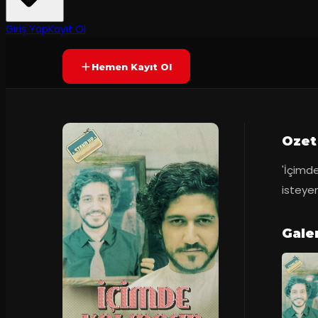
60
dakika
Yetersiz oy
YAKINDA
Giriş Yap
Kayıt Ol
Hemen Kayıt Ol
Ozet
'İçimde
isteyen
Galer