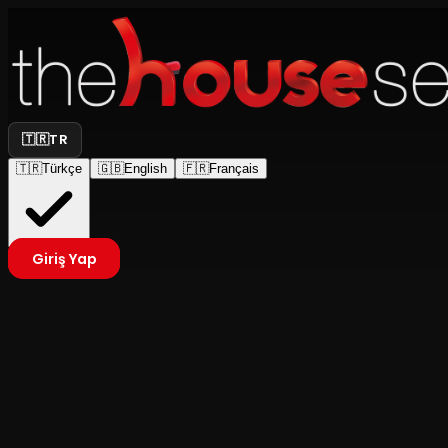
🇹🇷
TR
🇹🇷
Türkçe
🇬🇧
English
🇫🇷
Français
Giriş Yap