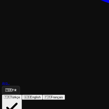
GÖSTERI
Ara...
İçimde Ka
🇹🇷
TR
🇹🇷
Türkçe
🇬🇧
English
🇫🇷
Français
Seyyar Sahne
·
Moda Sahnesi