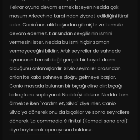
Tekrar oyuna devam etmek isteyen Nedda çok 
masum Arlecchino tarafından ziyaret edildiğini itiraf 
eder. Canio'nun aklı başından gitmiştir ve temsile 
devam edemez. Karısından sevgilisinin ismini 
vermesini ister. Nedda bu ismi hiçbir zaman 
vermeyeceğini bildirir. Artık seyirciler de sahnede 
oynananın temsil değil gerçek bir hayat dramı 
olduğunu anlamışlardır. Silvio seyirciler arasından 
onları ite kaka sahneye doğru gelmeye başlar. 
Canio masada bulunan bir bıçağı eline alır; bıçağı 
birkaç kere saplayarak Nedda'yi öldürür. Nedda tam 
ölmekte iken 'Yardım et, Silvio' diye inler. Canio 
Silvio'ya dönerek onu da bıçaklar ve sonra seyircilere 
dönerek 'La commedia è finita! (Komedi sona erdi)' 
diye haykırarak operayı son buldurur.