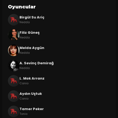
Oyuncular
Birgül Su Ariç
Nedda
Filiz Güneş
Nedda
Melda Aygün
Nedda
A. Sevinç Demirağ
Nedda
L. Mok Arranz
Canio
Aydın Uştuk
Canio
Tamer Peker
Tonio