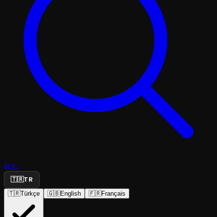
Ara...
🇹🇷
TR
🇹🇷
Türkçe
🇬🇧
English
🇫🇷
Français