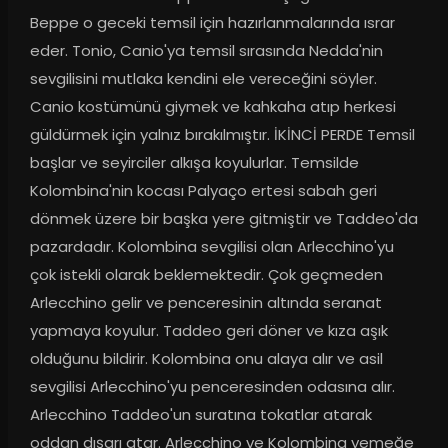
Beppe o geceki temsil için hazırlanmalarında ısrar 
eder. Tonio, Canio'ya temsil sırasında Nedda'nin 
sevgilisini mutlaka kendini ele vereceğini söyler. 
Canio kostümünü giymek ve kahkaha atıp herkesi 
güldürmek için yalnız bırakılmıştır. İKİNCİ PERDE Temsil 
başlar ve seyirciler alkışa koyulurlar. Temsilde 
Kolombina'nin kocası Palyaço ertesi sabah geri 
dönmek üzere bir başka yere gitmiştir ve Taddeo'da 
pazardadır. Kolombina sevgilisi olan Arlecchino'yu 
çok istekli olarak beklemektedir. Çok geçmeden 
Arlecchino gelir ve penceresinin altında seranat 
yapmaya koyulur. Taddeo geri döner ve kıza aşık 
olduğunu bildirir. Kolombina onu alaya alır ve asil 
sevgilisi Arlecchino'yu penceresinden odasına alır. 
Arlecchino Taddeo'un suratına tokatlar atarak 
oddan dışarı atar. Arlecchino ve Kolombina yemeğe 