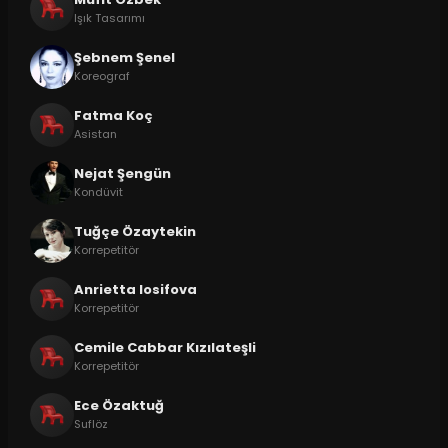
Işık Tasarımı
Şebnem Şenel
Koreograf
Fatma Koç
Asistan
Nejat Şengün
Kondüvit
Tuğçe Özaytekin
Korrepetitör
Anrietta Iosifova
Korrepetitör
Cemile Cabbar Kızılateşli
Korrepetitör
Ece Özaktuğ
Suflöz