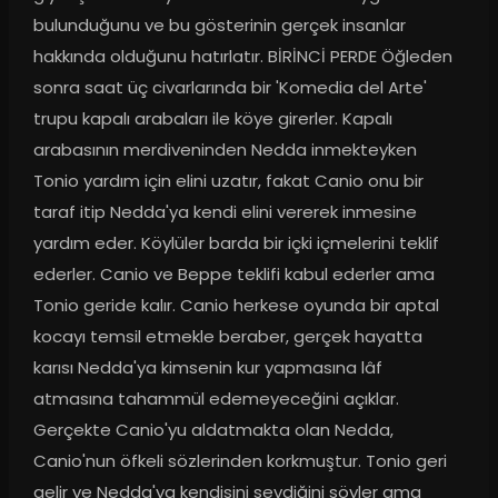
bulunduğunu ve bu gösterinin gerçek insanlar 
hakkında olduğunu hatırlatır. BİRİNCİ PERDE Öğleden 
sonra saat üç civarlarında bir 'Komedia del Arte' 
trupu kapalı arabaları ile köye girerler. Kapalı 
arabasının merdiveninden Nedda inmekteyken 
Tonio yardım için elini uzatır, fakat Canio onu bir 
taraf itip Nedda'ya kendi elini vererek inmesine 
yardım eder. Köylüler barda bir içki içmelerini teklif 
ederler. Canio ve Beppe teklifi kabul ederler ama 
Tonio geride kalır. Canio herkese oyunda bir aptal 
kocayı temsil etmekle beraber, gerçek hayatta 
karısı Nedda'ya kimsenin kur yapmasına lâf 
atmasına tahammül edemeyeceğini açıklar. 
Gerçekte Canio'yu aldatmakta olan Nedda, 
Canio'nun öfkeli sözlerinden korkmuştur. Tonio geri 
gelir ve Nedda'ya kendisini sevdiğini söyler ama 