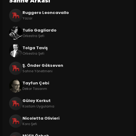
Sahne Arkasi
Ruggero Leoncavallo
Yazar
Tulio Gagliardo
Orkestra Şefi
Tolga Taviş
Orkestra Şefi
Ş. Önder Gökseven
Sahne Yönetmeni
Tayfun Çebi
Dekor Tasarım
Gülay Korkut
Kostüm Uygulama
Nicoletta Olivieri
Koro Şefi
Müfit Özbek