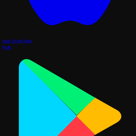
App Store'dan
İndir