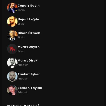
Cengiz Sayın
Tonio
Nejad Beğde
Silvio
Cihan Özmen
Silvio
Murat Duyan
Silvio
Murat Direk
Arlequin
Tankut Eşber
Arlequin
Serkan Taylan
Arlequin