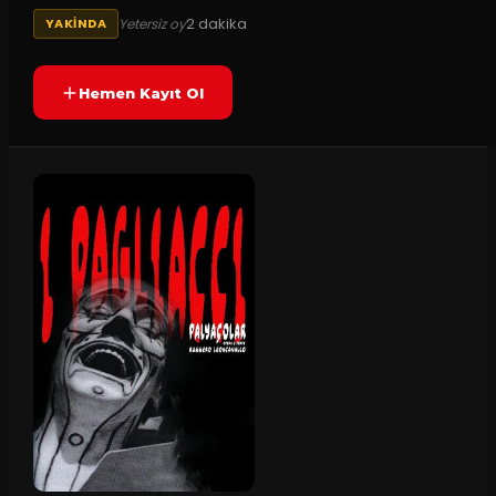
2
dakika
Yetersiz oy
YAKINDA
Hemen Kayıt Ol