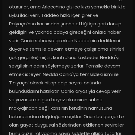
otururlar, ama Arlecchino gizlice kıza yemekle birlikte 
uyku ilacı verir. Taddeo hızla içeri girer ve 
Palyaço'nun karısından şüphe ettiği için geri dönüp 
geldiğini ve yakında odaya gireceğini onlara haber 
verir. Canio sahneye girerken Nedda'nin dediklerini 
duyar ve temsile devam etmeye çalışır ama sinirleri 
çok gerginleşmiştir, kontrolünü kaybeder Nedda'yı 
sevgilisinin adını söylemeye zorlar. Temsile devam 
etmek isteyen Nedda Canio'ya temsildeki ismi ile 
'Palyaço' olarak hitap edip seyirci önünde 
bulunduklarını hatırlatır. Canio aryasıyla cevap verir 
ve yüzünün solgun beyaz olmasının sahne 
makyajından değil karısının kendinin namusuna 
hakaretinden doğduğunu açıklar. Onun bu gerçekte 
olan gayet duygusal sözlerinden etkilenen seyirciler 
bunu güzel rol yapma sayıp şiddetle alkışa tutarlar. 