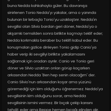
buna Nedda kahkahayla güler. Bu davranışa 
sinirlenen Tonio Nedda'yı yakalar, ama o yanında 
bulunan bir kırbaçla Tonio'yu uzaklaştırır. Nedda'ın 
sevgilisi olan Silvio bardan geri döner, Nedda'ya o 
akşamki temsilden sonra birlikte kaçmayı teklif eder; 
Nedda korkmakla beraber bu teklifi kabul eder. Bu 
konuşmaları gizlice dinleyen Tonio gidip Canio'ya 
haber verip iki sevgiliyi birlikte yakalamasını 
sağlamak için oradan ayrılır. Canio ve Tonio geri 
döner ve Silvio uzaktan onları görüp kaçarken 
arkasından Nedda 'Ben hep senin olacağım' der. 
Canio Silvio'nun arkasından koşar ama yüzünü 
göremediği için kim olduğunu öğrenemez. Nedda'ya 
sevgilisinin kim olduğunu sorar, ama Nedda 
sevgilisinin ismini vermez. Bir bıçak çekip karısını 
tehdit eder ama Beppe hemen bıçağı elinden alır. 