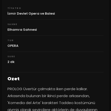
TIYATRO
İzmir Devlet Opera ve Balesi
SAHNE
Elhamra Sahnesi
TUR
OPERA
SURE
2
dk
Ozet
PROLOG Üvertür çalmakta iken perde kalkar. 
Arkasında bulunan bir ikinci perde arkasından, 
'Komedia del Arte' karakteri Taddeo kostümünü 
giymiş olarak seyircilere aktörlerin de duygularının 