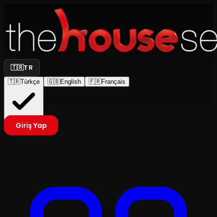
🇹🇷
TR
🇹🇷
Türkçe
🇬🇧
English
🇫🇷
Français
Giriş Yap