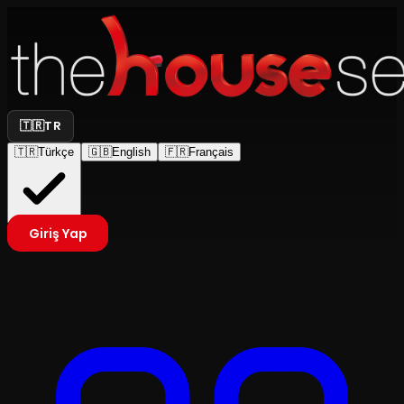
🇹🇷
TR
🇹🇷
Türkçe
🇬🇧
English
🇫🇷
Français
Giriş Yap