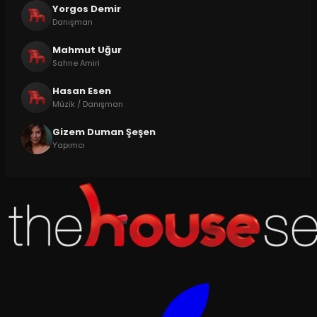
Yorgos Demir
Danışman
Mahmut Uğur
Sahne Amiri
Hasan Esen
Müzik / Danışman
Gizem Duman Şeşen
Yapımcı