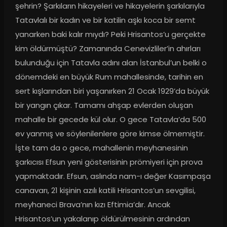
şehrin? Şarkıların hikayeleri ve hikayelerin şarkılarıyla 
Tatavlalı bir kadın ve bir katilin aşkı koca bir semt 
yanarken baki kalır mıydı? Peki Hrisantos’u gerçekte 
kim öldürmüştü? Zamanında Cenevizliler’in ahırları 
bulunduğu için Tatavla adını alan İstanbul’un belki o 
dönemdeki en büyük Rum mahallesinde, tarihin en 
sert kışlarından biri yaşanırken 21 Ocak 1929’da büyük 
bir yangın çıkar. Tamamı ahşap evlerden oluşan 
mahalle bir gecede kül olur. O gece Tatavla’da 500 
ev yanmış ve söylenilenlere göre kimse ölmemiştir. 
İşte tam da o gece, mahallenin meyhanesinin 
şarkıcısı Efsun yeni gösterisinin prömiyeri için prova 
yapmaktadır. Efsun, aslında nam-ı değer Kasımpaşa 
canavarı, 21 kişinin azılı katili Hrisantos’un sevgilisi, 
meyhaneci Brava’nın kızı Eftimia’dır. Ancak 
Hrisantos’un yakalanıp öldürülmesinin ardından 