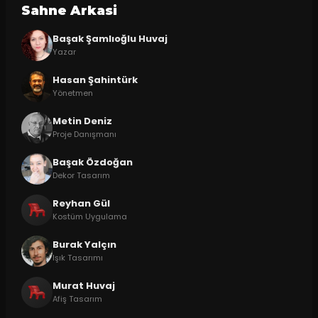
Sahne Arkasi
Başak Şamlıoğlu Huvaj
Yazar
Hasan Şahintürk
Yönetmen
Metin Deniz
Proje Danışmanı
Başak Özdoğan
Dekor Tasarım
Reyhan Gül
Kostüm Uygulama
Burak Yalçın
Işık Tasarımı
Murat Huvaj
Afiş Tasarım