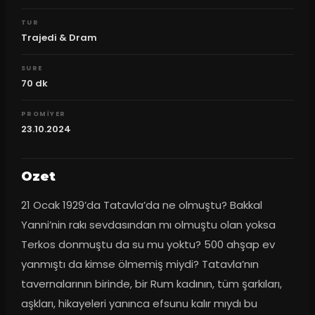
TUR
Trajedi & Dram
SURE
70
dk
PROMIYER
23.10.2024
Ozet
21 Ocak 1929’da Tatavla’da ne olmuştu? Bakkal 
Yanni’nin rakı sevdasından mı olmuştu olan yoksa 
Terkos donmuştu da su mu yoktu? 500 ahşap ev 
yanmıştı da kimse ölmemiş miydi? Tatavla’nın 
tavernalarının birinde, bir Rum kadının, tüm şarkıları, 
aşkları, hikayeleri yanınca efsunu kalır mıydı bu 