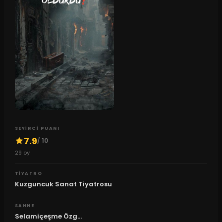
SEYIRCI PUANI
7.9
/ 10
29
oy
TIYATRO
Kuzguncuk Sanat Tiyatrosu
SAHNE
Selamiçeşme Özg...