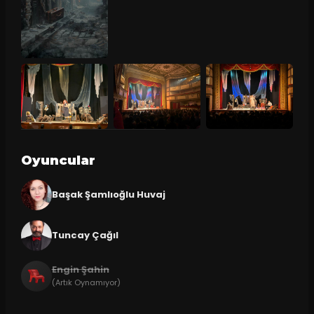
Oyuncular
Başak Şamlıoğlu Huvaj
Tuncay Çağıl
Engin Şahin
(Artık Oynamıyor)