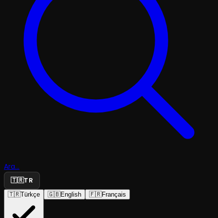
Ara...
🇹🇷
TR
🇹🇷
Türkçe
🇬🇧
English
🇫🇷
Français