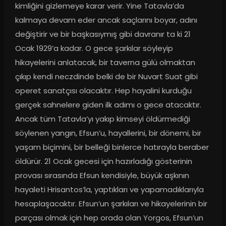
kimliğini gizlemeye karar verir. Yine Tatavla’da 
kalmaya devam eder ancak saçlarını boyar, adını 
değiştirir ve bir başkasıymış gibi davranır ta ki 21 
Ocak 1929’a kadar. O gece şarkılar söyleyip 
hikayelerini anlatacak, bir taverna gülü olmaktan 
çıkıp kendi neczdinde belki de bir Nuvart Suat gibi 
operet sanatçısı olacaktır. Hep hayalini kurduğu 
gerçek sahnelere giden ilk adımı o gece atacaktır. 
Ancak tüm Tatavla’yı yakıp kimseyi öldürmediği 
söylenen yangın, Efsun’u, hayallerini, bir dönemi, bir 
yaşam biçimini, bir belleği binlerce hatırayla beraber 
öldürür. 21 Ocak gecesi için hazırladığı gösterinin 
provası sırasında Efsun kendisiyle, büyük aşkının 
hayaleti Hrisantos’la, yaptıkları ve yapamadıklarıyla 
hesaplaşacaktır. Efsun’un şarkıları ve hikayelerinin bir 
parçası olmak için hep orada olan Yorgos, Efsun’un 