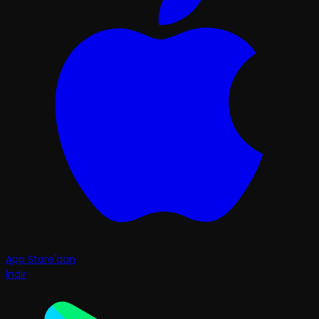
App Store'dan
İndir