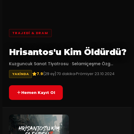
TRAJEDI & DRAM
Hrisantos'u Kim Öldürdü?
Kuzguncuk Sanat Tiyatrosu
·
Selamiçeşme Özg...
7.9
70
dakika
Prömiyer
23.10.2024
(
29
oy)
YAKINDA
Hemen Kayıt Ol