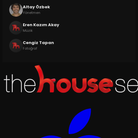
Altay Özbek
Yönetmen
Eren Kazım Akay
Müzik
Cengiz Tapan
Fotoğraf