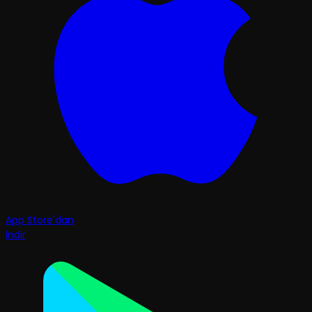
App Store'dan
İndir