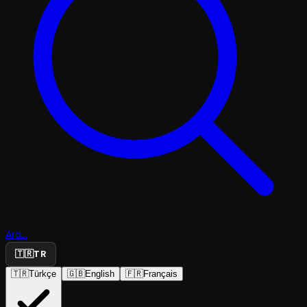
Ara...
🇹🇷
TR
🇹🇷
Türkçe
🇬🇧
English
🇫🇷
Français