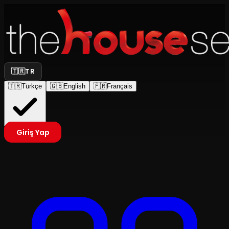
🇹🇷
TR
🇹🇷
Türkçe
🇬🇧
English
🇫🇷
Français
Giriş Yap