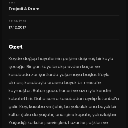
TUR
Trajedi & Dram
PROMIYER
17.12.2017
Ozet
Köyde doğup hayallerinin peşine düşmüş bir köylü 
çocuğu. Bir gün köyü bırakıp evden kaçar ve 
kasabada zor şartlarda yaşamaya başlar. Köylü 
olması, kasabayla arasına büyük bir mesafe 
koymuştur. Bütün gücü, hüneri ve azmiyle kendini 
kabul ettirir. Daha sonra kasabadan ayrılıp İstanbul’a 
gelir. Köy, kasaba ve şehir; bu yolculuk ona büyük bir 
kültür şoku da yaşatır, onu içine kapatır, yalnızlaştırır. 
Yaşadığı korkuları, sevinçleri, hüzünleri, aşkları ve 