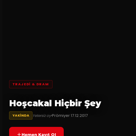
TRAJEDI & DRAM
Hoşcakal Hiçbir Şey
Prömiyer
17.12.2017
Yetersiz oy
YAKINDA
Hemen Kayıt Ol