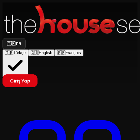
🇹🇷
TR
🇹🇷
Türkçe
🇬🇧
English
🇫🇷
Français
Giriş Yap