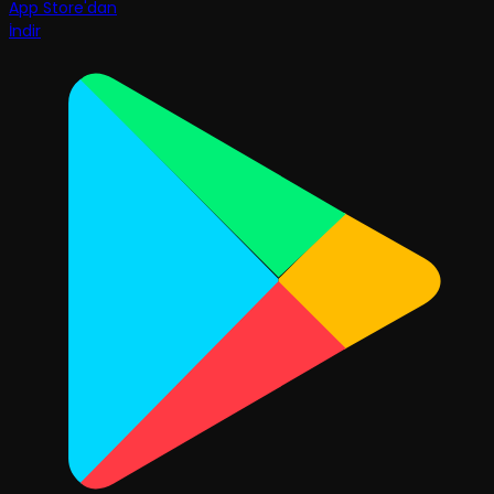
App Store'dan
İndir