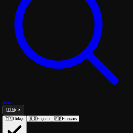
Ara...
🇹🇷
TR
🇹🇷
Türkçe
🇬🇧
English
🇫🇷
Français