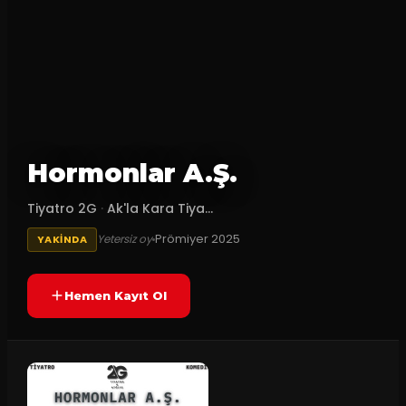
Hormonlar A.Ş.
Tiyatro 2G
·
Ak'la Kara Tiya...
Prömiyer
2025
Yetersiz oy
YAKINDA
Hemen Kayıt Ol