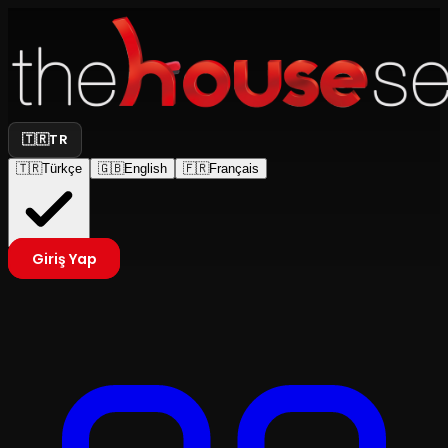
🇹🇷
TR
🇹🇷
Türkçe
🇬🇧
English
🇫🇷
Français
Giriş Yap