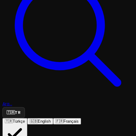
Ara...
🇹🇷
TR
🇹🇷
Türkçe
🇬🇧
English
🇫🇷
Français