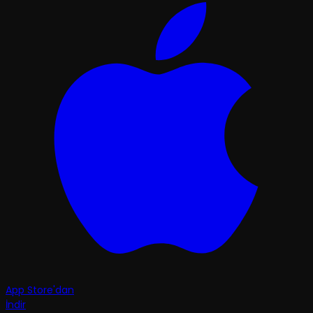
App Store'dan
İndir