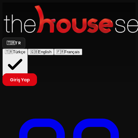
🇹🇷
TR
🇹🇷
Türkçe
🇬🇧
English
🇫🇷
Français
Giriş Yap