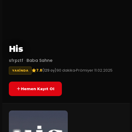
His
sfrpztf
·
Baba Sahne
7.8
90
dakika
Prömiyer
11.02.2025
(
129
oy)
YAKINDA
Hemen Kayıt Ol