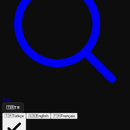
Ara...
🇹🇷
TR
🇹🇷
Türkçe
🇬🇧
English
🇫🇷
Français