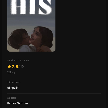
SEYIRCI PUANI
7.8
/ 10
129
oy
TIYATRO
sfrpztf
SAHNE
Baba Sahne