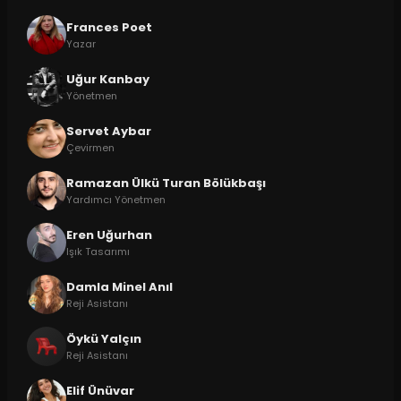
Frances Poet
Yazar
Uğur Kanbay
Yönetmen
Servet Aybar
Çevirmen
Ramazan Ülkü Turan Bölükbaşı
Yardımcı Yönetmen
Eren Uğurhan
Işık Tasarımı
Damla Minel Anıl
Reji Asistanı
Öykü Yalçın
Reji Asistanı
Elif Ünüvar