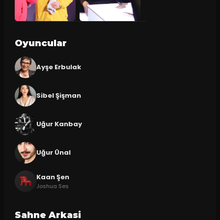
Oyuncular
Ayşe Erbulak
Sibel Şişman
Uğur Kanbay
Uğur Ünal
Kaan Şen
Joshua Ses
Sahne Arkasi