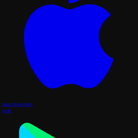
App Store'dan
İndir