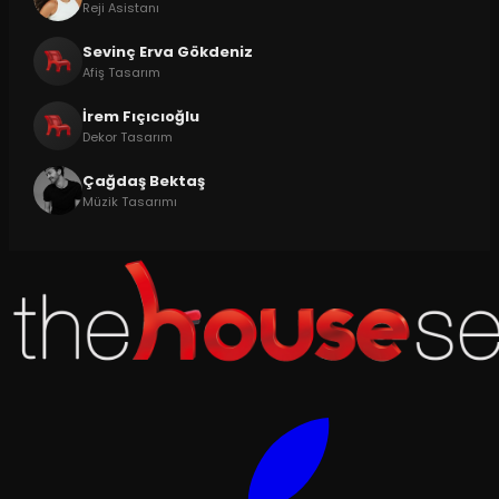
Reji Asistanı
Sevinç Erva Gökdeniz
Afiş Tasarım
İrem Fıçıcıoğlu
Dekor Tasarım
Çağdaş Bektaş
Müzik Tasarımı