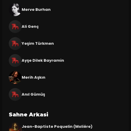
Merve Burhan
Ali Genç
Yeşim Türkmen
Ayşe Dilek Bayramin
Merih Aşkın
Anıl Gümüş
Sahne Arkasi
Jean-Baptiste Poquelin (Moliére)