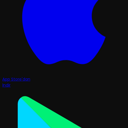
App Store'dan
İndir