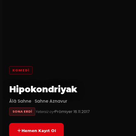
KOMEDI
Hipokondriyak
Âlâ Sahne
·
Sahne Aznavur
Prömiyer
16.11.2017
Yetersiz oy
SONA ERDI
Hemen Kayıt Ol