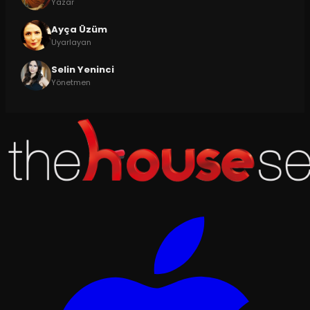
Yazar
Ayça Üzüm
Uyarlayan
Selin Yeninci
Yönetmen