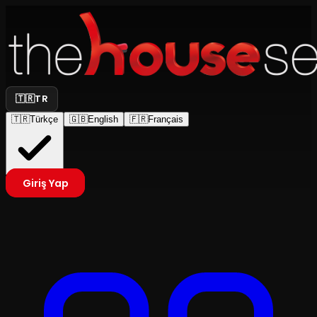
🇹🇷
TR
🇹🇷
Türkçe
🇬🇧
English
🇫🇷
Français
Giriş Yap