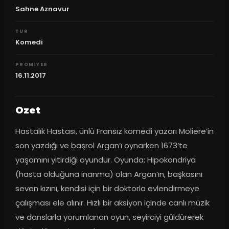
Sahne Aznavur
TUR
Komedi
PROMIYER
16.11.2017
Ozet
Hastalık Hastası, ünlü Fransız komedi yazarı Moliere’in 
son yazdığı ve başrol Argan’ı oynarken 1673’te 
yaşamını yitirdiği oyundur. Oyunda; Hipokondriya 
(hasta olduğuna inanma) olan Argan’ın, başkasını 
seven kızını, kendisi için bir doktorla evlendirmeye 
çalışması ele alınır. Hızlı bir aksiyon içinde canlı müzik 
ve danslarla yorumlanan oyun, seyirciyi güldürerek 