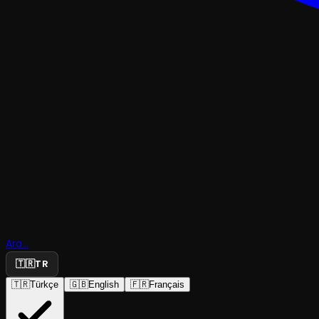
KOMEDI
Ara...
Hipnozcu
🇹🇷
TR
🇹🇷
Türkçe
🇬🇧
English
🇫🇷
Français
KYB Medya
·
Şato Yazar Sahn...