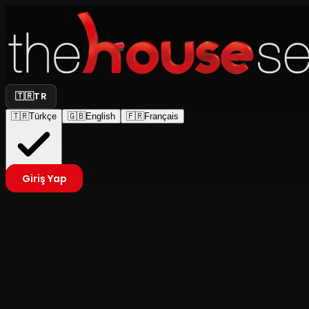
🇹🇷
TR
🇹🇷
Türkçe
🇬🇧
English
🇫🇷
Français
Giriş Yap