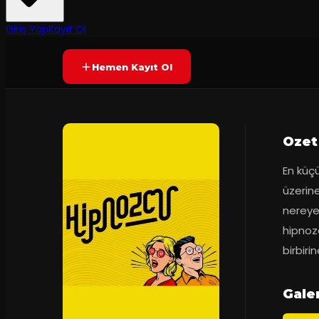
2
dakika
Yetersiz oy
YAKINDA
Giriş Yap
Kayıt Ol
Hemen Kayıt Ol
Ozet
En küçü
üzerin
nereye 
hipnozc
birbiri
Galer